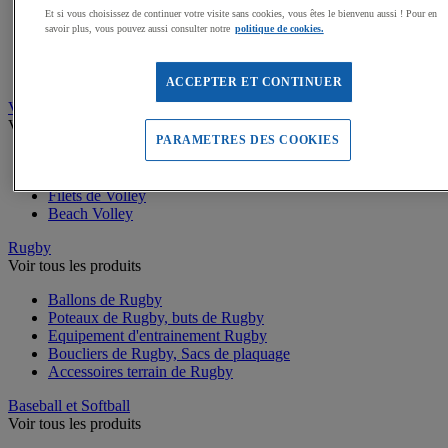
Buts de Handball
Et si vous choisissez de continuer votre visite sans cookies, vous êtes le bienvenu aussi ! Pour en
Filets de but de Hand
savoir plus, vous pouvez aussi consulter notre
politique de cookies.
Accessoires d'entrainement de Handball
Accessoires buts de Hand
Sandball
ACCEPTER ET CONTINUER
Volleyball
Voir tous les produits
PARAMETRES DES COOKIES
Ballons de Volley
Poteaux, Accessoires terrains de Volley
Filets de Volley
Beach Volley
Rugby
Voir tous les produits
Ballons de Rugby
Poteaux de Rugby, buts de Rugby
Equipement d'entrainement Rugby
Boucliers de Rugby, Sacs de plaquage
Accessoires terrain de Rugby
Baseball et Softball
Voir tous les produits