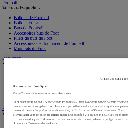
Football
Voir tous les produits
Ballons de Football
Ballons Futsal
Buts de Football
Accessoires buts de Foot
Filets de buts de Foot
Accessoires d'entrainement de Football
Mini buts de Foot
Basketball
Voir tous les produits
Ballons de Basket
Accessoires entrainement de Basket
Continuer sans acce
Filets, cercles de Basket pour paniers
Bienvenue chez Casal Sport
Panneaux de Basket
Accessoires terrain de Basket
Vous offrir une visite sur-mesure, nous tient à cœur !
Paniers de Basket, buts de Basket
En cliquant sur le bouton « Autoriser tous les cookies », notre plateforme web va pouvoir échanger 
cookies avec votre navigateur. Ces informations permettent à notre équipe marketing et à nos partena
Handball
internet de mesurer les performances de notre site, et d'analyser vos préférences de contenu. Nous
Voir tous les produits
pouvons ainsi vous proposer des articles encore plus adaptés à vos besoins et de la publicité appropr
Si vous souhaitez plus d'informations sur les finalités et choisir vos préférences par type de cookies,
Ballons de Handball
cliquez sur « Paramètres des cookies ».