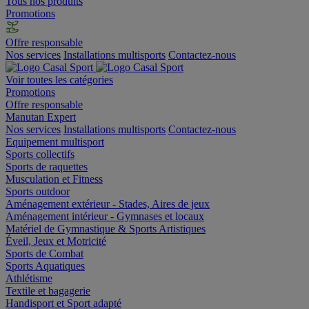
Tous nos produits
Promotions
Offre responsable
Nos services
Installations multisports
Contactez-nous
Voir toutes les catégories
Promotions
Offre responsable
Manutan Expert
Nos services
Installations multisports
Contactez-nous
Equipement multisport
Sports collectifs
Sports de raquettes
Musculation et Fitness
Sports outdoor
Aménagement extérieur - Stades, Aires de jeux
Aménagement intérieur - Gymnases et locaux
Matériel de Gymnastique & Sports Artistiques
Éveil, Jeux et Motricité
Sports de Combat
Sports Aquatiques
Athlétisme
Textile et bagagerie
Handisport et Sport adapté