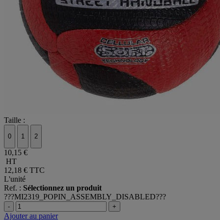
Taille :
0
1
2
10,15 €
HT
12,18 €
TTC
L'unité
Ref. :
Sélectionnez un produit
???MI2319_POPIN_ASSEMBLY_DISABLED???
-
+
Ajouter au panier