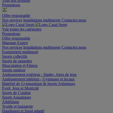
Tous nos produits
Promotions
Offre responsable
Nos services
Installations multisports
Contactez-nous
Voir toutes les catégories
Promotions
Offre responsable
Manutan Expert
Nos services
Installations multisports
Contactez-nous
Equipement multisport
Sports collectifs
Sports de raquettes
Musculation et Fitness
Sports outdoor
Aménagement extérieur - Stades, Aires de jeux
Aménagement intérieur - Gymnases et locaux
Matériel de Gymnastique & Sports Artistiques
Éveil, Jeux et Motricité
Sports de Combat
Sports Aquatiques
Athlétisme
Textile et bagagerie
Handisport et Sport adapté