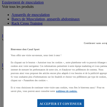
Equipement de musculation
Voir tous les produits
Appareils de musculation
Bancs de Musculation, appareils abdominaux
Rack Cross Training
Entretien, Accessoires appareils de Musculation
Haltères, Barres, Disques, Poids
Voir tous les produits
Continuer sans acce
Haltères Musculation et Fitness
Bienvenue chez Casal Sport
Poids Musculation et Fitness
Vous offrir une visite sur-mesure, nous tient à cœur !
Barres Musculation et Fitness
En cliquant sur le bouton « Autoriser tous les cookies », notre plateforme web va pouvoir échanger 
Equipement de Fitness et Cross training
cookies avec votre navigateur. Ces informations permettent à notre équipe marketing et à nos partena
Voir tous les produits
internet de mesurer les performances de notre site, et d'analyser vos préférences de contenu. Nous
pouvons ainsi vous proposer des articles encore plus adaptés à vos besoins et de la publicité appropr
Kettlebell
Si vous souhaitez plus d'informations sur les finalités et choisir vos préférences par type de cookies,
cliquez sur « Paramètres des cookies ».
Tapis de sol pour le Fitness
Cordes à sauter
Et si vous choisissez de continuer votre visite sans cookies, vous êtes le bienvenu aussi ! Pour en
Steps
savoir plus, vous pouvez aussi consulter notre
politique de cookies.
Elastiques et Sangles de Musculation et Fitness
Swiss ball
Médecine balls et Sacs lestés
ACCEPTER ET CONTINUER