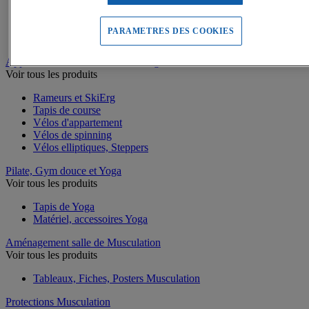
Battle rope
Appareils abdominaux
Supports pompes
PARAMETRES DES COOKIES
Bracelets lestés de Fitness
Appareils Fitness et Cardio training
Voir tous les produits
Rameurs et SkiErg
Tapis de course
Vélos d'appartement
Vélos de spinning
Vélos elliptiques, Steppers
Pilate, Gym douce et Yoga
Voir tous les produits
Tapis de Yoga
Matériel, accessoires Yoga
Aménagement salle de Musculation
Voir tous les produits
Tableaux, Fiches, Posters Musculation
Protections Musculation