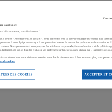
Continu
hez Casal Sport
ne visite sur-mesure, nous tient à cœur !
ur le bouton « Autoriser tous les cookies », notre plateforme web va pouvoir échanger des cookies avec votre na
permettent à notre équipe marketing et à nos partenaires internet de mesurer les performances de notre site, et d'
e contenu. Nous pouvons ainsi vous proposer des articles encore plus adaptés à vos besoins et de la publicité ap
s d'informations sur les finalités et choisir vos préférences par type de cookies, cliquez sur « Paramètres des coo
oisissez de continuer votre visite sans cookies, vous êtes le bienvenu aussi ! Pour en savoir plus, vous pouvez a
que de cookies.
TRES DES COOKIES
ACCEPTER ET C