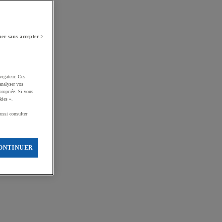
er sans accepter >
vigateur. Ces
analyser vos
propriée. Si vous
kies ».
ussi consulter
ONTINUER