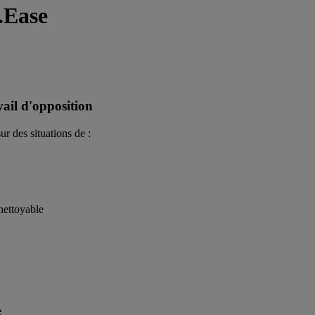
.Ease
vail d'opposition
r des situations de :
nettoyable
e