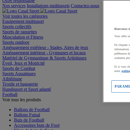
Offre responsable
Nos services
Installations multisports
Contactez-nous
Voir toutes les catégories
Equipement multisport
Sports collectifs
Bienvenue c
Sports de raquettes
Musculation et Fitness
Vous offrir u
Sports outdoor
En cliquant s
Aménagement extérieur - Stades, Aires de jeux
informations 
Aménagement intérieur - Gymnases et locaux
préférences d
Matériel de Gymnastique & Sports Artistiques
souhaitez plu
Éveil, Jeux et Motricité
Et si vous ch
Sports de Combat
notre
politi
Sports Aquatiques
Athlétisme
Textile et bagagerie
PARAME
Handisport et Sport adapté
Football
Voir tous les produits
Ballons de Football
Ballons Futsal
Buts de Football
Accessoires buts de Foot