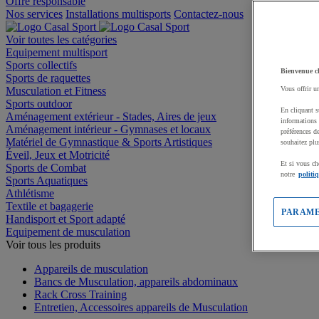
Offre responsable
Nos services
Installations multisports
Contactez-nous
Voir toutes les catégories
Equipement multisport
Sports collectifs
Bienvenue c
Sports de raquettes
Musculation et Fitness
Vous offrir u
Sports outdoor
En cliquant s
Aménagement extérieur - Stades, Aires de jeux
informations 
Aménagement intérieur - Gymnases et locaux
préférences d
Matériel de Gymnastique & Sports Artistiques
souhaitez plu
Éveil, Jeux et Motricité
Et si vous ch
Sports de Combat
notre
politi
Sports Aquatiques
Athlétisme
Textile et bagagerie
PARAME
Handisport et Sport adapté
Equipement de musculation
Voir tous les produits
Appareils de musculation
Bancs de Musculation, appareils abdominaux
Rack Cross Training
Entretien, Accessoires appareils de Musculation