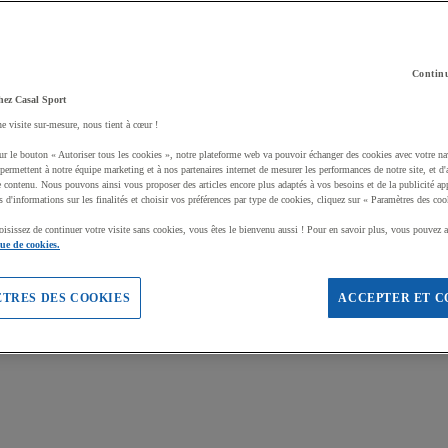
Continu
hez Casal Sport
ne visite sur-mesure, nous tient à cœur !
ur le bouton « Autoriser tous les cookies », notre plateforme web va pouvoir échanger des cookies avec votre na
permettent à notre équipe marketing et à nos partenaires internet de mesurer les performances de notre site, et d'
e contenu. Nous pouvons ainsi vous proposer des articles encore plus adaptés à vos besoins et de la publicité ap
s d'informations sur les finalités et choisir vos préférences par type de cookies, cliquez sur « Paramètres des coo
oisissez de continuer votre visite sans cookies, vous êtes le bienvenu aussi ! Pour en savoir plus, vous pouvez a
que de cookies.
TRES DES COOKIES
ACCEPTER ET C