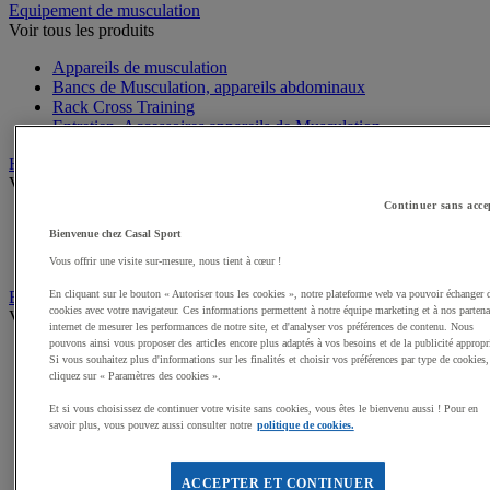
Equipement de musculation
Voir tous les produits
Appareils de musculation
Bancs de Musculation, appareils abdominaux
Rack Cross Training
Entretien, Accessoires appareils de Musculation
Haltères, Barres, Disques, Poids
Voir tous les produits
Continuer sans acce
Haltères Musculation et Fitness
Bienvenue chez Casal Sport
Poids Musculation et Fitness
Barres Musculation et Fitness
Vous offrir une visite sur-mesure, nous tient à cœur !
En cliquant sur le bouton « Autoriser tous les cookies », notre plateforme web va pouvoir échanger 
Equipement de Fitness et Cross training
cookies avec votre navigateur. Ces informations permettent à notre équipe marketing et à nos partena
Voir tous les produits
internet de mesurer les performances de notre site, et d'analyser vos préférences de contenu. Nous
pouvons ainsi vous proposer des articles encore plus adaptés à vos besoins et de la publicité appropr
Kettlebell
Si vous souhaitez plus d'informations sur les finalités et choisir vos préférences par type de cookies,
Tapis de sol pour le Fitness
cliquez sur « Paramètres des cookies ».
Cordes à sauter
Et si vous choisissez de continuer votre visite sans cookies, vous êtes le bienvenu aussi ! Pour en
Steps
savoir plus, vous pouvez aussi consulter notre
politique de cookies.
Elastiques et Sangles de Musculation et Fitness
Swiss ball
Médecine balls et Sacs lestés
ACCEPTER ET CONTINUER