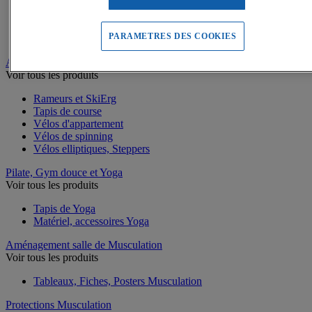
Battle rope
Appareils abdominaux
Supports pompes
PARAMETRES DES COOKIES
Bracelets lestés de Fitness
Appareils Fitness et Cardio training
Voir tous les produits
Rameurs et SkiErg
Tapis de course
Vélos d'appartement
Vélos de spinning
Vélos elliptiques, Steppers
Pilate, Gym douce et Yoga
Voir tous les produits
Tapis de Yoga
Matériel, accessoires Yoga
Aménagement salle de Musculation
Voir tous les produits
Tableaux, Fiches, Posters Musculation
Protections Musculation