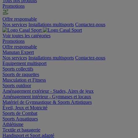
Tous nos produits
Promotions
Offre responsable
Nos services
Installations multisports
Contactez-nous
Voir toutes les catégories
Promotions
Offre responsable
Manutan Expert
Nos services
Installations multisports
Contactez-nous
Equipement multisport
Sports collectifs
Sports de raquettes
Musculation et Fitness
Sports outdoor
Aménagement extérieur - Stades, Aires de jeux
Aménagement intérieur - Gymnases et locaux
Matériel de Gymnastique & Sports Artistiques
Éveil, Jeux et Motricité
Sports de Combat
Sports Aquatiques
Athlétisme
Textile et bagagerie
Handisport et Sport adapté