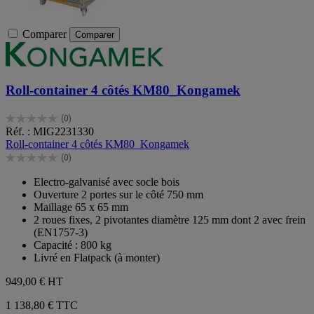
Comparer
Comparer
Roll-container 4 côtés KM80_Kongamek
(0)
0.0
Réf. : MIG2231330
sur
Roll-container 4 côtés KM80_Kongamek
5
(0)
étoiles.
0.0
sur
Electro-galvanisé avec socle bois
5
Ouverture 2 portes sur le côté 750 mm
étoiles.
Maillage 65 x 65 mm
2 roues fixes, 2 pivotantes diamètre 125 mm dont 2 avec frein
(EN1757-3)
Capacité : 800 kg
Livré en Flatpack (à monter)
949,00 €
HT
1 138,80 € TTC