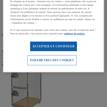
Electro-galvanisé avec socle bois
En cliquant sur le bouton « Autoriser tous les cookies », notre plateforme web va pouvoir
5
1/2 porte rabattable sur le côté 1200 mm
échanger des cookies avec votre navigateur. Ces informations permettent à notre équipe
étoiles.
marketing et à nos partenaires internet de mesurer les performances de notre site, et
Maillage 110 x 530 mm
d'analyser vos préférences de contenu. Nous pouvons ainsi vous proposer des articles
2 roues fixes, 2 pivotantes diamètre 125 mm (dont 2 roues
encore plus adaptés à vos besoins et de la publicité appropriée. Si vous souhaitez plus
avec frein EN1757-3)
d'informations sur les finalités et choisir vos préférences par type de cookies, cliquez sur
Capacité : 500 kg
« Paramètres des cookies ».
Livré en Flatpack (à monter)
Et si vous choisissez de continuer votre visite sans cookies, vous êtes le bienvenu aussi !
Pour en savoir plus, vous pouvez aussi consulter notre
politique de cookies.
955,00 €
HT
1 146,00 € TTC
ACCEPTER ET CONTINUER
L'unité
-
+
PARAMETRES DES COOKIES
Ajouter au panier
Ce produit n'est pas disponible actuellement.