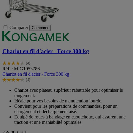
Comparer
Comparer
Chariot en fil d'acier - Force 300 kg
(4)
4.3
Réf. : MIG1953786
sur
Chariot en fil d'acier - Force 300 kg
5
(4)
étoiles.
4.3
4
sur
Chariot avec plateau supérieur rabattable pour optimiser le
avis
5
rangement.
étoiles.
Idéale pour vos besoins de manutention lourde.
4
Convient pour les préparations de commandes, pour un
avis
chargement et déchargement aisé.
Equipé de roues à bandage en caoutchouc, qui assurent une
traction et une maniabilité optimales
259,00 €
HT