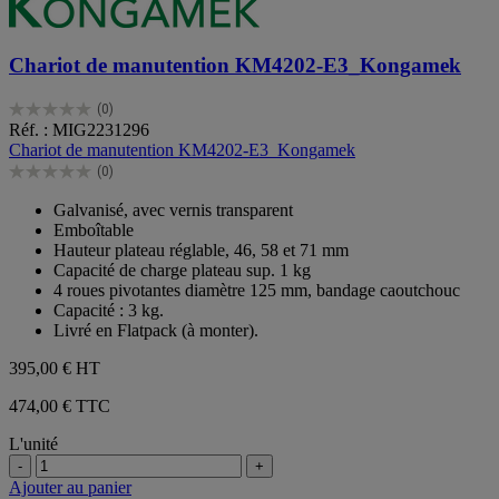
Chariot de manutention KM4202-E3_Kongamek
(0)
0.0
Réf. : MIG2231296
sur
Chariot de manutention KM4202-E3_Kongamek
5
(0)
étoiles.
0.0
sur
Galvanisé, avec vernis transparent
5
Emboîtable
étoiles.
Hauteur plateau réglable, 46, 58 et 71 mm
Capacité de charge plateau sup. 1 kg
4 roues pivotantes diamètre 125 mm, bandage caoutchouc
Capacité : 3 kg.
Livré en Flatpack (à monter).
395,00 €
HT
474,00 € TTC
L'unité
-
+
Ajouter au panier