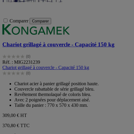
Comparer
Comparer
Chariot grillagé à couvercle - Capacité 150 kg
(0)
0.0
Réf. : MIG2231239
sur
Chariot grillagé à couvercle - Capacité 150 kg
5
(0)
étoiles.
0.0
sur
Chariot acier à panier grillagé position haute.
5
Couvercle rabattable de série grillagé bleu.
étoiles.
Revêtement thermolaqué de coloris bleu.
Avec 2 poignées pour déplacement aisé.
Taille du panier : 770 x 570 x 430 mm.
309,00 €
HT
370,80 € TTC