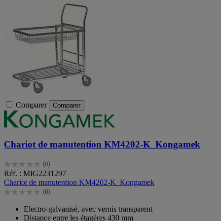
Comparer
Comparer
Chariot de manutention KM4202-K_Kongamek
(0)
0.0
Réf. : MIG2231297
sur
Chariot de manutention KM4202-K_Kongamek
5
(0)
étoiles.
0.0
sur
Electro-galvanisé, avec vernis transparent
5
Distance entre les étagères 430 mm