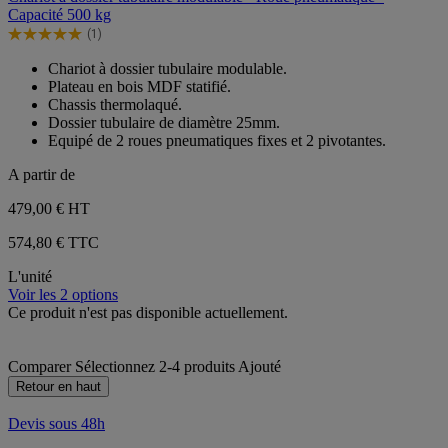
5
Capacité 500 kg
étoiles.
(1)
1
5.0
avis
sur
Chariot à dossier tubulaire modulable.
5
Plateau en bois MDF statifié.
étoiles.
Chassis thermolaqué.
1
Dossier tubulaire de diamètre 25mm.
avis
Equipé de 2 roues pneumatiques fixes et 2 pivotantes.
A partir de
479,00 €
HT
574,80 € TTC
L'unité
Voir les 2 options
Ce produit n'est pas disponible actuellement.
Comparer
Sélectionnez 2-4 produits
Ajouté
Retour en haut
Devis sous 48h