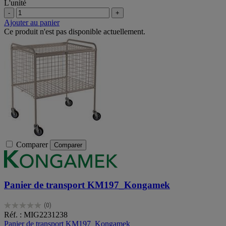
L'unité
-
+
Ajouter au panier
Ce produit n'est pas disponible actuellement.
Comparer
Comparer
Panier de transport KM197_Kongamek
(0)
0.0
Réf. : MIG2231238
sur
Panier de transport KM197_Kongamek