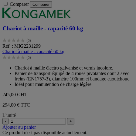
Comparer
Comparer
Chariot à maille - capacité 60 kg
(0)
0.0
Réf. : MIG2231299
sur
Chariot à maille - capacité 60 kg
5
(0)
étoiles.
0.0
sur
Chariot à maille électro galvanisé et vernis incolore.
5
Panier de transport équipé de 4 roues pivotantes dont 2 avec
étoiles.
freins (EN1757-3), diamètre 100mm et bandage caoutchouc.
Idéal pour manutention de charge légère.
245,00 €
HT
294,00 € TTC
L'unité
-
+
Ajouter au panier
Ce produit n'est pas disponible actuellement.