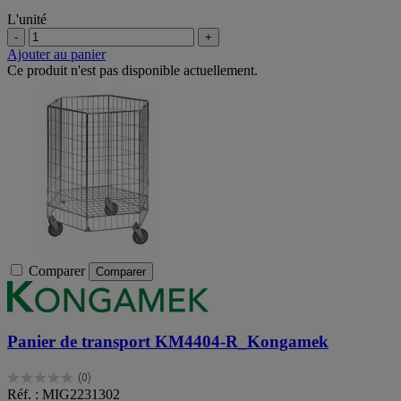
L'unité
-
+
Ajouter au panier
Ce produit n'est pas disponible actuellement.
Comparer
Comparer
Panier de transport KM4404-R_Kongamek
(0)
0.0
Réf. : MIG2231302
sur