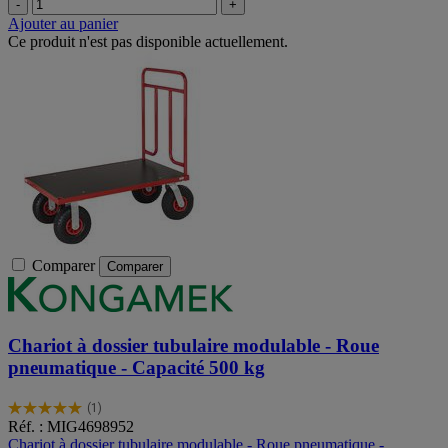
-
+
Ajouter au panier
Ce produit n'est pas disponible actuellement.
Comparer
Comparer
Chariot à dossier tubulaire modulable - Roue
pneumatique - Capacité 500 kg
(1)
5.0
Réf. : MIG4698952
sur
Chariot à dossier tubulaire modulable - Roue pneumatique -