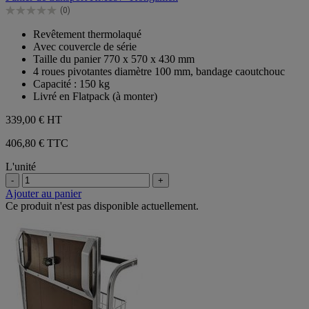
5
(0)
étoiles.
0.0
sur
Revêtement thermolaqué
5
Avec couvercle de série
étoiles.
Taille du panier 770 x 570 x 430 mm
4 roues pivotantes diamètre 100 mm, bandage caoutchouc
Capacité : 150 kg
Livré en Flatpack (à monter)
339,00 €
HT
406,80 € TTC
L'unité
-
+
Ajouter au panier
Ce produit n'est pas disponible actuellement.