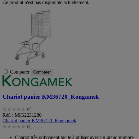
Ce produit n'est pas disponible actuellement.
Comparer
Comparer
Chariot panier KM36720_Kongamek
(0)
0.0
Réf. : MIG2231280
sur
Chariot panier KM36720_Kongamek
5
(0)
étoiles.
0.0
sur
Chariot très polyvalent facile à utiliser avec un grand nombre