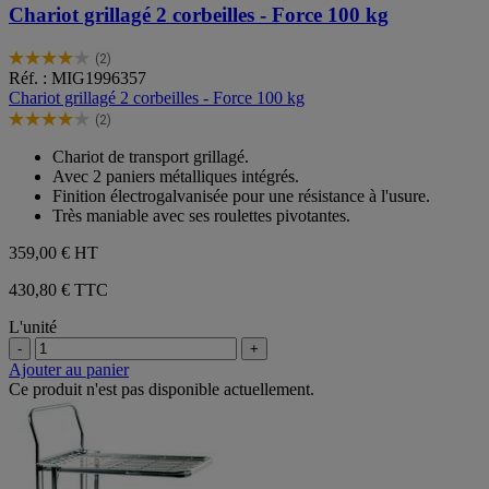
Chariot grillagé 2 corbeilles - Force 100 kg
(2)
4.0
Réf. : MIG1996357
sur
Chariot grillagé 2 corbeilles - Force 100 kg
5
(2)
étoiles.
4.0
2
sur
Chariot de transport grillagé.
avis
5
Avec 2 paniers métalliques intégrés.
étoiles.
Finition électrogalvanisée pour une résistance à l'usure.
2
Très maniable avec ses roulettes pivotantes.
avis
359,00 €
HT
430,80 € TTC
L'unité
-
+
Ajouter au panier
Ce produit n'est pas disponible actuellement.