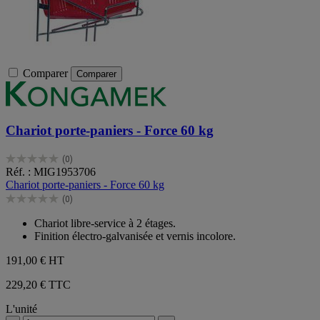
Comparer
Comparer
Chariot porte-paniers - Force 60 kg
(0)
0.0
Réf. : MIG1953706
sur
Chariot porte-paniers - Force 60 kg
5
(0)
étoiles.
0.0
sur
Chariot libre-service à 2 étages.
5
Finition électro-galvanisée et vernis incolore.
étoiles.
191,00 €
HT
229,20 € TTC
L'unité