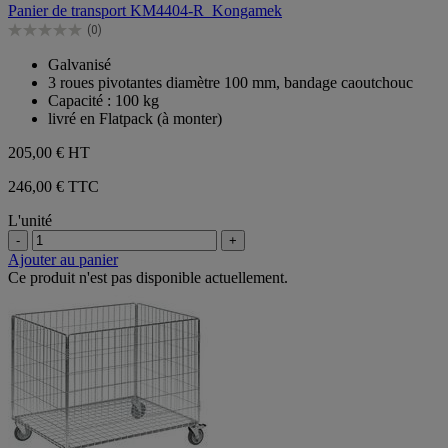
Panier de transport KM4404-R_Kongamek
5
(0)
étoiles.
0.0
sur
Galvanisé
5
3 roues pivotantes diamètre 100 mm, bandage caoutchouc
étoiles.
Capacité : 100 kg
livré en Flatpack (à monter)
205,00 €
HT
246,00 € TTC
L'unité
-
+
Ajouter au panier
Ce produit n'est pas disponible actuellement.