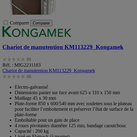
Comparer
Comparer
Chariot de manutention KM113229_Kongamek
(0)
0.0
Réf. : MIG2231183
sur
Chariot de manutention KM113229_Kongamek
5
(0)
étoiles.
0.0
sur
Electro-galvanisé
5
Dimensions panier sur face avant 625 x 110 x 150 mm
étoiles.
Maillage 45 x 30 mm
Plate-forme 850 x 600/540 mm avec roulettes sous le plateau
pour faciliter l’emboitement et préserver l’état de surface de la
plate-forme
Emboîtable pour un gain de place
4 roues pivotantes diamètre 125 mm, bandage caoutchouc
Capacité : 200 kg
Livré en Flatpack (à monter)