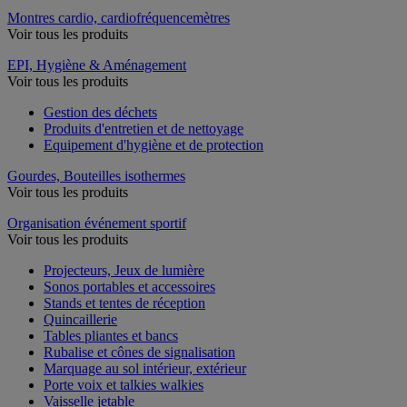
Montres cardio, cardiofréquencemètres
Voir tous les produits
EPI, Hygiène & Aménagement
Voir tous les produits
Gestion des déchets
Produits d'entretien et de nettoyage
Equipement d'hygiène et de protection
Gourdes, Bouteilles isothermes
Voir tous les produits
Organisation événement sportif
Voir tous les produits
Projecteurs, Jeux de lumière
Sonos portables et accessoires
Stands et tentes de réception
Quincaillerie
Tables pliantes et bancs
Rubalise et cônes de signalisation
Marquage au sol intérieur, extérieur
Porte voix et talkies walkies
Vaisselle jetable