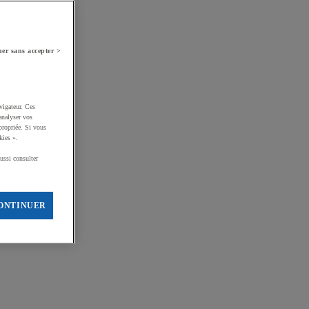
er sans accepter >
vigateur. Ces
analyser vos
propriée. Si vous
kies ».
ussi consulter
ONTINUER