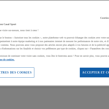
Continu
hez Casal Sport
ne visite sur-mesure, nous tient à cœur !
ur le bouton « Autoriser tous les cookies », notre plateforme web va pouvoir échanger des cookies avec votre na
permettent à notre équipe marketing et à nos partenaires internet de mesurer les performances de notre site, et d'
e contenu. Nous pouvons ainsi vous proposer des articles encore plus adaptés à vos besoins et de la publicité ap
s d'informations sur les finalités et choisir vos préférences par type de cookies, cliquez sur « Paramètres des coo
oisissez de continuer votre visite sans cookies, vous êtes le bienvenu aussi ! Pour en savoir plus, vous pouvez a
que de cookies.
TRES DES COOKIES
ACCEPTER ET C