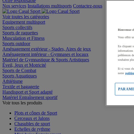
Offre responsable
Nos services
Installations multisports
Contactez-nous
Voir toutes les catégories
Equipement multisport
Sports collectifs
Bienvenue c
Sports de raquettes
Musculation et Fitness
Vous offrir u
Sports outdoor
En cliquant s
Aménagement extérieur - Stades, Aires de jeux
informations 
Aménagement intérieur - Gymnases et locaux
préférences d
Matériel de Gymnastique & Sports Artistiques
souhaitez plu
Éveil, Jeux et Motricité
Et si vous ch
Sports de Combat
notre
politi
Sports Aquatiques
Athlétisme
Textile et bagagerie
PARAME
Handisport et Sport adapté
Matériel Entraînement sportif
Voir tous les produits
Plots et cônes de Sport
Cerceaux et Jalons
Chasubles de sport
Echelles de rythme