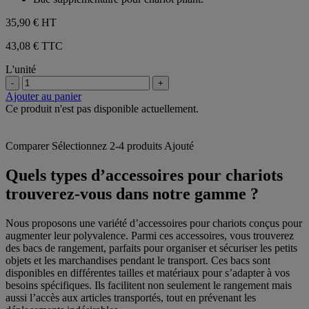
avis
5
étoiles.
35,90 €
HT
1
avis
43,08 € TTC
L'unité
-
+
Ajouter au panier
Ce produit n'est pas disponible actuellement.
Comparer
Sélectionnez 2-4 produits
Ajouté
Quels types d’accessoires pour chariots
trouverez-vous dans notre gamme ?
Nous proposons une variété d’accessoires pour chariots conçus pour
augmenter leur polyvalence. Parmi ces accessoires, vous trouverez
des bacs de rangement, parfaits pour organiser et sécuriser les petits
objets et les marchandises pendant le transport. Ces bacs sont
disponibles en différentes tailles et matériaux pour s’adapter à vos
besoins spécifiques. Ils facilitent non seulement le rangement mais
aussi l’accès aux articles transportés, tout en prévenant les