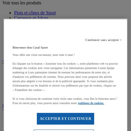
Voir tous les produits
Plots et cônes de Sport
Cerceaux et Jalons
Chasubles de sport
Echelles de rythme
Mini-haies Entrainement
Marquage au sol Entrainement
Continuer sans accepter >
Packs Pédagogiques Multisports
Bienvenue chez Casal Sport
Harnais de résistance
Vous offrir une visite sur-mesure, nous tient à cœur !
Arbitrage, Coaching
En cliquant sur le bouton « Autoriser tous les cookies », notre plateforme web va pouvoir
Voir tous les produits
échanger des cookies avec votre navigateur. Ces informations permettent à notre équipe
marketing et à nos partenaires internet de mesurer les performances de notre site, et
Sifflets
d'analyser vos préférences de contenu. Nous pouvons ainsi vous proposer des articles
Chronomètres de Sport
encore plus adaptés à vos besoins et de la publicité appropriée. Si vous souhaitez plus
Tableaux tactiques
d'informations sur les finalités et choisir vos préférences par type de cookies, cliquez sur
Brassards de sport
« Paramètres des cookies ».
Cartons, plaquettes et accessoires arbitre
Et si vous choisissez de continuer votre visite sans cookies, vous êtes le bienvenu aussi !
Pour en savoir plus, vous pouvez aussi consulter notre
politique de cookies.
Récompenses sportives
Voir tous les produits
ACCEPTER ET CONTINUER
Coupes et trophées sportifs
Médailles, Rubans