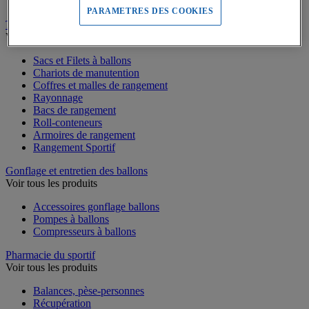
Podiums de sport
PARAMETRES DES COOKIES
Transport et Rangement
Voir tous les produits
Sacs et Filets à ballons
Chariots de manutention
Coffres et malles de rangement
Rayonnage
Bacs de rangement
Roll-conteneurs
Armoires de rangement
Rangement Sportif
Gonflage et entretien des ballons
Voir tous les produits
Accessoires gonflage ballons
Pompes à ballons
Compresseurs à ballons
Pharmacie du sportif
Voir tous les produits
Balances, pèse-personnes
Récupération