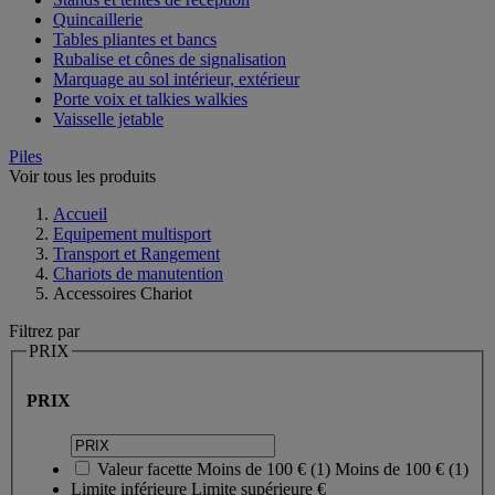
Quincaillerie
Tables pliantes et bancs
Rubalise et cônes de signalisation
Marquage au sol intérieur, extérieur
Porte voix et talkies walkies
Vaisselle jetable
Piles
Voir tous les produits
Accueil
Equipement multisport
Transport et Rangement
Chariots de manutention
Accessoires Chariot
Filtrez par
PRIX
PRIX
Valeur facette
Moins de 100 €
(
1
)
Moins de 100 €
(1)
Limite inférieure
Limite supérieure
€