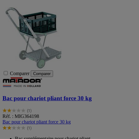
Comparer
Comparer
Bac pour chariot pliant force 30 kg
(1)
2.0
Réf. : MIG364198
sur
Bac pour chariot pliant force 30 kg
5
(1)
étoiles.
2.0
1
sur
Bac supplémentaire pour chariot pliant.