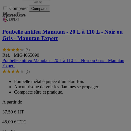
Comparer
Comparer
Poubelle antifeu Manutan - 20 L à 110 L - Noir ou
Gris - Manutan Expert
(6)
4.3
Réf. : MIG4065690
sur
Poubelle antifeu Manutan - 20 L à 110 L - Noir ou Gris - Manutan
5
Expert
étoiles.
(6)
6
4.3
avis
sur
Poubelle métal équipée d’un étouffoir.
5
Aucun risque de voir les flammes se propager.
étoiles.
Compacte sûre et pratique.
6
avis
A partir de
37,50 €
HT
45,00 € TTC