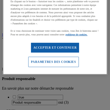
En cliquant sur le bouton « Autoriser tous les cookies », notre plateforme web va pouvoir
Quincaillerie
échanger des cookies avec votre navigateur. Ces informations permettent à notre équipe
Tables pliantes et bancs
marketing et à nos partenaires internet de mesurer les performances de notre site, et
Rubalise et cônes de signalisation
d'analyser vos préférences de contenu. Nous pouvons ainsi vous proposer des articles
encore plus adaptés à vos besoins et de la publicité appropriée. Si vous souhaitez plus
Marquage au sol intérieur, extérieur
d'informations sur les finalités et choisir vos préférences par type de cookies, cliquez sur
Porte voix et talkies walkies
« Paramètres des cookies ».
Vaisselle jetable
Et si vous choisissez de continuer votre visite sans cookies, vous êtes le bienvenu aussi !
Piles
Pour en savoir plus, vous pouvez aussi consulter notre
politique de cookies.
Voir tous les produits
Accueil
ACCEPTER ET CONTINUER
Equipement multisport
EPI, Hygiène & Aménagement
Gestion des déchets
PARAMETRES DES COOKIES
Filtrez par
Produit responsable
En savoir plus sur notre démarche responsable
oui
(
3
)