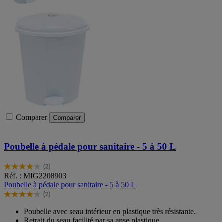
Comparer
Comparer
Poubelle à pédale pour sanitaire - 5 à 50 L
(2)
4.0
Réf. : MIG2208903
sur
Poubelle à pédale pour sanitaire - 5 à 50 L
5
(2)
étoiles.
4.0
2
sur
Poubelle avec seau intérieur en plastique très résistante.
avis
5
Retrait du seau facilité par sa anse plastique.