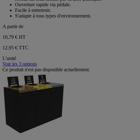
étoiles.
Ouverture rapide via pédale.
2
Facile à entretenir.
avis
S'adapte à tous types d'environnement.
A partir de
10,79 €
HT
12,95 € TTC
L'unité
Voir les 3 options
Ce produit n'est pas disponible actuellement.