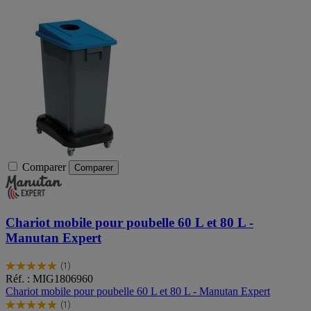
Comparer
Comparer
Chariot mobile pour poubelle 60 L et 80 L -
Manutan Expert
(1)
5.0
Réf. : MIG1806960
sur
Chariot mobile pour poubelle 60 L et 80 L - Manutan Expert
5
(1)
étoiles.
5.0