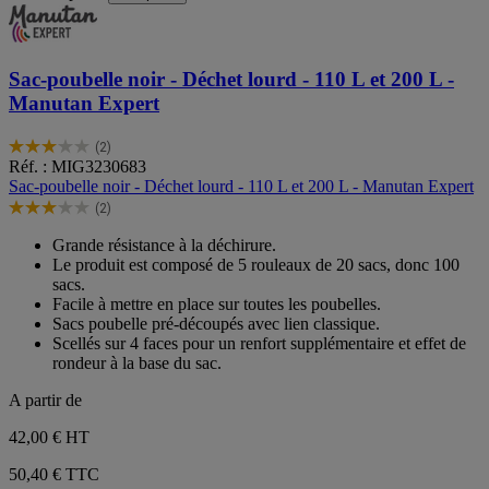
Sac-poubelle noir - Déchet lourd - 110 L et 200 L -
Manutan Expert
(2)
3.0
Réf. : MIG3230683
sur
Sac-poubelle noir - Déchet lourd - 110 L et 200 L - Manutan Expert
5
(2)
étoiles.
3.0
2
sur
Grande résistance à la déchirure.
avis
5
Le produit est composé de 5 rouleaux de 20 sacs, donc 100
étoiles.
sacs.
2
Facile à mettre en place sur toutes les poubelles.
avis
Sacs poubelle pré-découpés avec lien classique.
Scellés sur 4 faces pour un renfort supplémentaire et effet de
rondeur à la base du sac.
A partir de
42,00 €
HT
50,40 € TTC