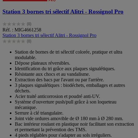
Station 3 bornes tri sélectif Alitri - Rossignol Pro
(0)
0.0
Réf. : MIG4661258
sur
Station 3 bornes tri sélectif Alitri - Rossignol Pro
5
(0)
étoiles.
0.0
sur
Station de bornes de tri sélectif colorée, pratique et ultra
5
modulable.
étoiles.
Dépose plateaux réversibles.
Identification du tri grâce aux plaques signalétiques.
Résistante aux chocs et au vandalisme.
Extraction des bacs par l'avant ou par l'arrière.
3 plaques signalétiques : biodéchets, emballages et autres
déchets.
Acier traité anticorrosion et poudré anti-UV.
Système d'ouverture push/pull grâce à son loqueteau
mécanique.
Serrure à clé triangulaire.
Joint vide ordures amovible de Ø 180 mm à Ø 280 mm.
Bac intérieur roulant en plastique noir facilitant son extraction
et permettant la prévention des TMS.
4 pieds réglables pour s'adapter au sols irréguliers.