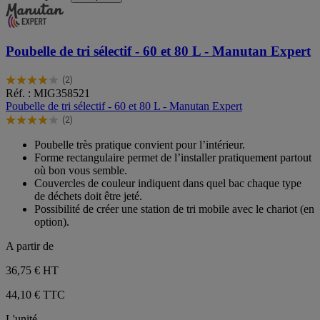
Poubelle de tri sélectif - 60 et 80 L - Manutan Expert
(2)
4.0
Réf. : MIG358521
sur
Poubelle de tri sélectif - 60 et 80 L - Manutan Expert
5
(2)
étoiles.
4.0
2
sur
Poubelle très pratique convient pour l’intérieur.
avis
5
Forme rectangulaire permet de l’installer pratiquement partout
étoiles.
où bon vous semble.
2
Couvercles de couleur indiquent dans quel bac chaque type
avis
de déchets doit être jeté.
Possibilité de créer une station de tri mobile avec le chariot (en
option).
A partir de
36,75 €
HT
44,10 € TTC
L'unité