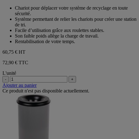
1
sur
Chariot pour déplacer votre système de recyclage en toute
avis
5
sécurité.
étoiles.
Système permettant de relier les chariots pour créer une station
1
de tri.
avis
Facile d’utilisation grâce aux roulettes stables.
Son faible poids allège la charge de travail.
Rentabilisation de votre temps.
60,75 €
HT
72,90 € TTC
L'unité
-
+
Ajouter au panier
Ce produit n'est pas disponible actuellement.