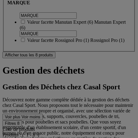
MARQUE
Valeur facette
Manutan Expert
(
6
)
Manutan Expert
(6)
Valeur facette
Rossignol Pro
(
1
)
Rossignol Pro
(1)
Afficher tous les 8 produits
Gestion des déchets
Gestion des Déchets chez Casal Sport
Découvrez notre gamme complète dédiée à la gestion des déchets
chez Casal Sport. Nous proposons tout le nécessaire pour maintenir
un environnement propre et organisé, avec une sélection variée de
poubelles, conteneurs, supports, couvercles, poubelles de tri,
Voir plus
Voir moins
accessoires pour poubelles et sacs poubelles. Que vous soyez
Filtres
8
responsable d'un établissement scolaire, d'un centre sportif, d'un
Liste de produits
bureau ou d'un espace public, notre équipement est conçu pour
Produits :
( 1 - 8 )