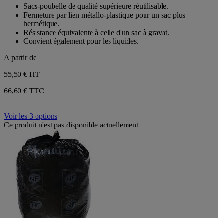
3
sur
Sacs-poubelle de qualité supérieure réutilisable.
avis
5
Fermeture par lien métallo-plastique pour un sac plus
étoiles.
hermétique.
3
Résistance équivalente à celle d'un sac à gravat.
avis
Convient également pour les liquides.
A partir de
55,50 €
HT
66,60 € TTC
Voir les 3 options
Ce produit n'est pas disponible actuellement.