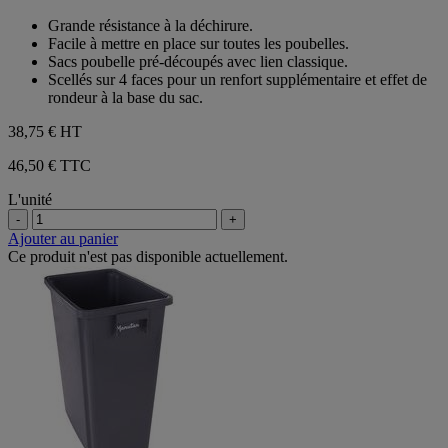
avis
sur
Grande résistance à la déchirure.
5
Facile à mettre en place sur toutes les poubelles.
étoiles.
Sacs poubelle pré-découpés avec lien classique.
2
Scellés sur 4 faces pour un renfort supplémentaire et effet de
avis
rondeur à la base du sac.
38,75 €
HT
46,50 € TTC
L'unité
-
+
Ajouter au panier
Ce produit n'est pas disponible actuellement.