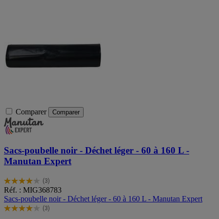
Comparer
Comparer
Sacs-poubelle noir - Déchet léger - 60 à 160 L -
Manutan Expert
(3)
4.0
Réf. : MIG368783
sur
Sacs-poubelle noir - Déchet léger - 60 à 160 L - Manutan Expert
5
(3)
étoiles.
4.0