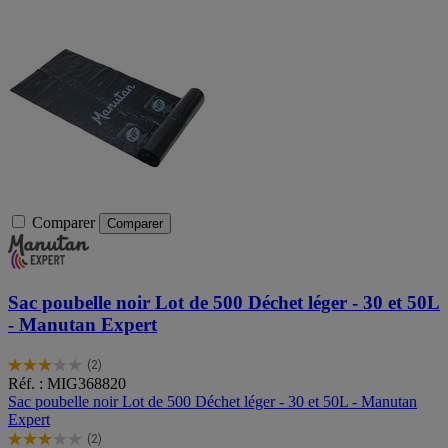
Comparer
Comparer
Sac poubelle noir Lot de 500 Déchet léger - 30 et 50L
- Manutan Expert
(2)
3.0
Réf. : MIG368820
sur
Sac poubelle noir Lot de 500 Déchet léger - 30 et 50L - Manutan
5
Expert
étoiles.
(2)
2
3.0