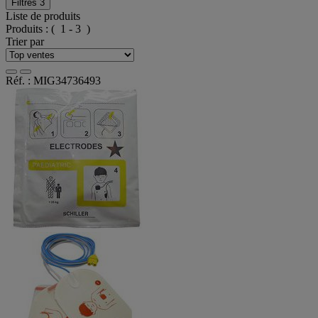
Filtres
3
Liste de produits
Produits :
( 1 - 3 )
Trier par
Réf. : MIG34736493