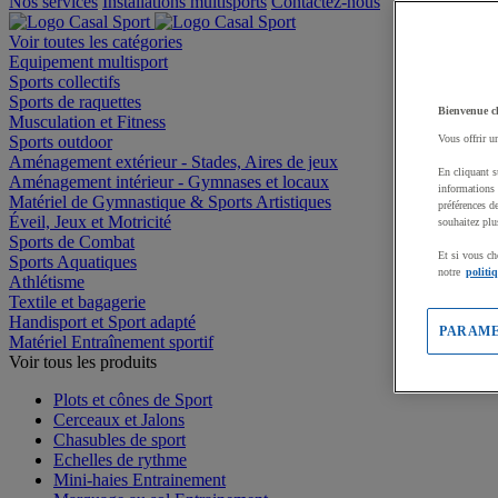
Nos services
Installations multisports
Contactez-nous
Voir toutes les catégories
Equipement multisport
Sports collectifs
Sports de raquettes
Bienvenue c
Musculation et Fitness
Sports outdoor
Vous offrir u
Aménagement extérieur - Stades, Aires de jeux
En cliquant s
Aménagement intérieur - Gymnases et locaux
informations 
Matériel de Gymnastique & Sports Artistiques
préférences d
Éveil, Jeux et Motricité
souhaitez plu
Sports de Combat
Et si vous ch
Sports Aquatiques
notre
politi
Athlétisme
Textile et bagagerie
Handisport et Sport adapté
PARAME
Matériel Entraînement sportif
Voir tous les produits
Plots et cônes de Sport
Cerceaux et Jalons
Chasubles de sport
Echelles de rythme
Mini-haies Entrainement