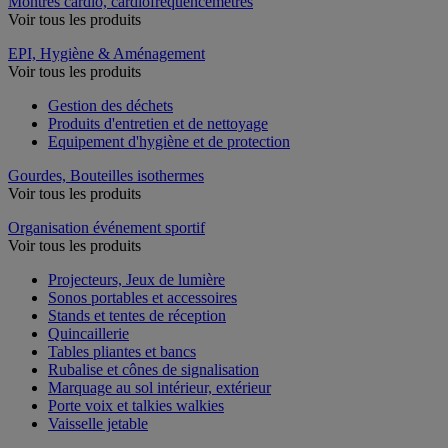
Montres cardio, cardiofréquencemètres
Voir tous les produits
EPI, Hygiène & Aménagement
Voir tous les produits
Gestion des déchets
Produits d'entretien et de nettoyage
Equipement d'hygiène et de protection
Gourdes, Bouteilles isothermes
Voir tous les produits
Organisation événement sportif
Voir tous les produits
Projecteurs, Jeux de lumière
Sonos portables et accessoires
Stands et tentes de réception
Quincaillerie
Tables pliantes et bancs
Rubalise et cônes de signalisation
Marquage au sol intérieur, extérieur
Porte voix et talkies walkies
Vaisselle jetable