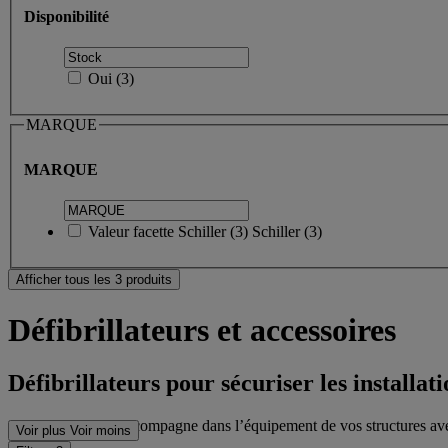
Disponibilité
Oui
(
3
)
MARQUE
MARQUE
Valeur facette
Schiller
(
3
)
Schiller
(3)
Afficher tous les 3 produits
Défibrillateurs et accessoires
Défibrillateurs pour sécuriser les installati
Casal Sport vous accompagne dans l’équipement de vos structures avec
Voir plus
Voir moins