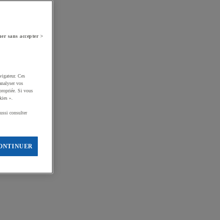
er sans accepter >
vigateur. Ces
analyser vos
propriée. Si vous
kies ».
ussi consulter
ONTINUER