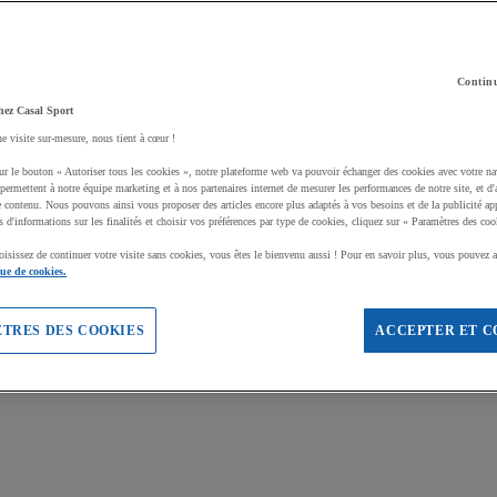
Continu
hez Casal Sport
ne visite sur-mesure, nous tient à cœur !
ur le bouton « Autoriser tous les cookies », notre plateforme web va pouvoir échanger des cookies avec votre na
permettent à notre équipe marketing et à nos partenaires internet de mesurer les performances de notre site, et d'
e contenu. Nous pouvons ainsi vous proposer des articles encore plus adaptés à vos besoins et de la publicité ap
s d'informations sur les finalités et choisir vos préférences par type de cookies, cliquez sur « Paramètres des coo
oisissez de continuer votre visite sans cookies, vous êtes le bienvenu aussi ! Pour en savoir plus, vous pouvez a
que de cookies.
TRES DES COOKIES
ACCEPTER ET C