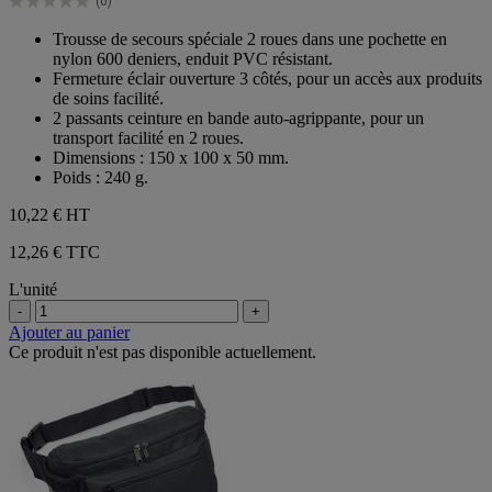
(0)
étoiles.
0.0
sur
Trousse de secours spéciale 2 roues dans une pochette en
5
nylon 600 deniers, enduit PVC résistant.
étoiles.
Fermeture éclair ouverture 3 côtés, pour un accès aux produits
de soins facilité.
2 passants ceinture en bande auto-agrippante, pour un
transport facilité en 2 roues.
Dimensions : 150 x 100 x 50 mm.
Poids : 240 g.
10,22 €
HT
12,26 € TTC
L'unité
-
+
Ajouter au panier
Ce produit n'est pas disponible actuellement.