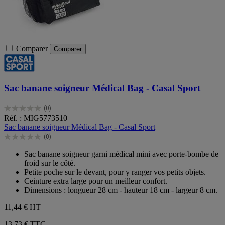
Comparer
Comparer
Sac banane soigneur Médical Bag - Casal Sport
(0)
0.0
Réf. : MIG5773510
sur
Sac banane soigneur Médical Bag - Casal Sport
5
(0)
étoiles.
0.0
sur
Sac banane soigneur garni médical mini avec porte-bombe de
5
froid sur le côté.
étoiles.
Petite poche sur le devant, pour y ranger vos petits objets.
Ceinture extra large pour un meilleur confort.
Dimensions : longueur 28 cm - hauteur 18 cm - largeur 8 cm.
11,44 €
HT
13,73 € TTC