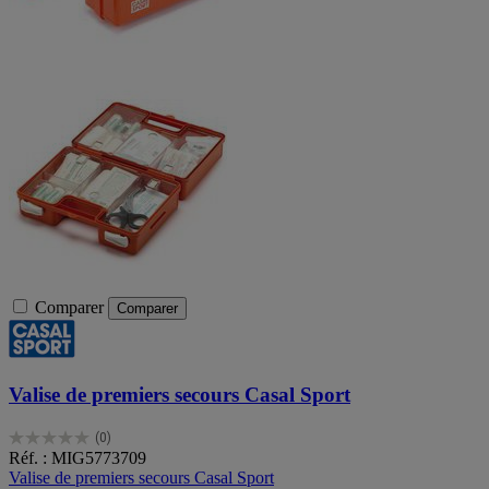
Comparer
Comparer
Valise de premiers secours Casal Sport
(0)
0.0
Réf. : MIG5773709
sur
Valise de premiers secours Casal Sport
5