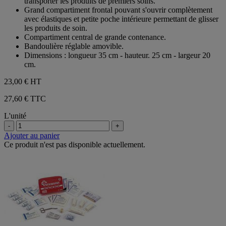
transporter les produits de premiers soins.
étoiles.
Grand compartiment frontal pouvant s'ouvrir complètement
1
avec élastiques et petite poche intérieure permettant de glisser
avis
les produits de soin.
Compartiment central de grande contenance.
Bandoulière réglable amovible.
Dimensions : longueur 35 cm - hauteur. 25 cm - largeur 20
cm.
23,00 €
HT
27,60 € TTC
L'unité
-
+
Ajouter au panier
Ce produit n'est pas disponible actuellement.