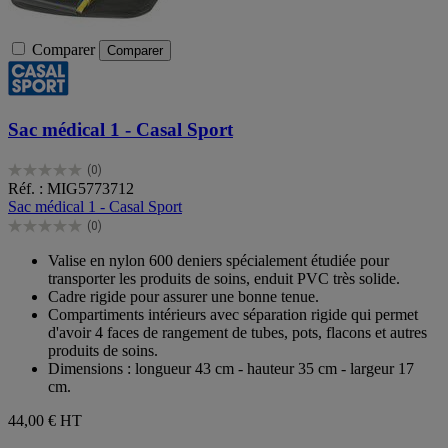
Comparer
Comparer
Sac médical 1 - Casal Sport
(0)
0.0
Réf. : MIG5773712
sur
Sac médical 1 - Casal Sport
5
(0)
étoiles.
0.0
sur
Valise en nylon 600 deniers spécialement étudiée pour
5
transporter les produits de soins, enduit PVC très solide.
étoiles.
Cadre rigide pour assurer une bonne tenue.
Compartiments intérieurs avec séparation rigide qui permet
d'avoir 4 faces de rangement de tubes, pots, flacons et autres
produits de soins.
Dimensions : longueur 43 cm - hauteur 35 cm - largeur 17
cm.
44,00 €
HT