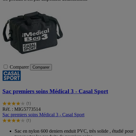
Comparer
Comparer
Sac premiers soins Médical 3 - Casal Sport
(1)
4.0
Réf. : MIG5773514
sur
Sac premiers soins Médical 3 - Casal Sport
5
(1)
étoiles.
4.0
1
sur
Sac en nylon 600 deniers enduit PVC, très solide , étudié pour
avis
5