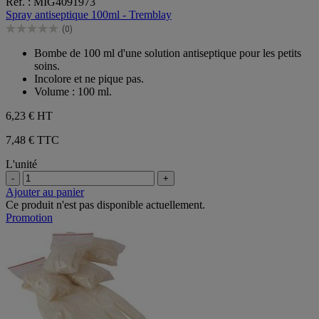
Réf. : MIG4091973
sur
Spray antiseptique 100ml - Tremblay
5
(0)
étoiles.
0.0
sur
Bombe de 100 ml d'une solution antiseptique pour les petits
5
soins.
étoiles.
Incolore et ne pique pas.
Volume : 100 ml.
6,23 €
HT
7,48 € TTC
L'unité
-
+
Ajouter au panier
Ce produit n'est pas disponible actuellement.
Promotion