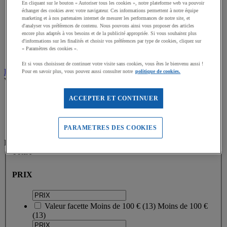
En cliquant sur le bouton « Autoriser tous les cookies », notre plateforme web va pouvoir
Quincaillerie
échanger des cookies avec votre navigateur. Ces informations permettent à notre équipe
Tables pliantes et bancs
marketing et à nos partenaires internet de mesurer les performances de notre site, et
Rubalise et cônes de signalisation
d'analyser vos préférences de contenu. Nous pouvons ainsi vous proposer des articles
encore plus adaptés à vos besoins et de la publicité appropriée. Si vous souhaitez plus
Marquage au sol intérieur, extérieur
d'informations sur les finalités et choisir vos préférences par type de cookies, cliquez sur
Porte voix et talkies walkies
« Paramètres des cookies ».
Vaisselle jetable
Et si vous choisissez de continuer votre visite sans cookies, vous êtes le bienvenu aussi !
Piles
Pour en savoir plus, vous pouvez aussi consulter notre
politique de cookies.
Voir tous les produits
Accueil
ACCEPTER ET CONTINUER
Equipement multisport
Pharmacie du sportif
Trousses de premiers secours
PARAMETRES DES COOKIES
Filtrez par
PRIX
PRIX
Valeur facette
Moins de 100 €
(
13
)
Moins de 100 €
(13)