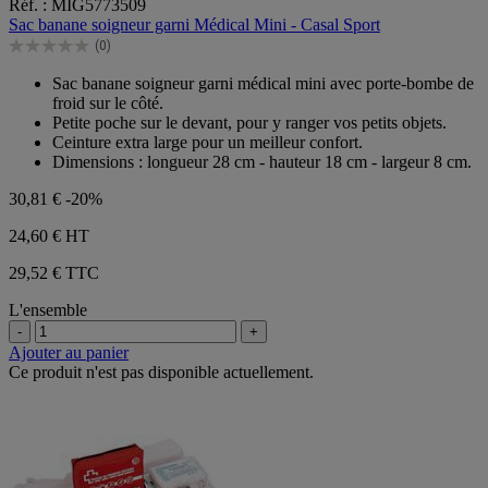
Réf. : MIG5773509
sur
Sac banane soigneur garni Médical Mini - Casal Sport
5
(0)
étoiles.
0.0
sur
Sac banane soigneur garni médical mini avec porte-bombe de
5
froid sur le côté.
étoiles.
Petite poche sur le devant, pour y ranger vos petits objets.
Ceinture extra large pour un meilleur confort.
Dimensions : longueur 28 cm - hauteur 18 cm - largeur 8 cm.
30,81 €
-20%
24,60 €
HT
29,52 € TTC
L'ensemble
-
+
Ajouter au panier
Ce produit n'est pas disponible actuellement.