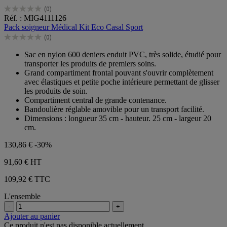
(0)
0.0
Réf. : MIG4111126
sur
Pack soigneur Médical Kit Eco Casal Sport
5
(0)
étoiles.
0.0
sur
Sac en nylon 600 deniers enduit PVC, très solide, étudié pour
5
transporter les produits de premiers soins.
étoiles.
Grand compartiment frontal pouvant s'ouvrir complètement
avec élastiques et petite poche intérieure permettant de glisser
les produits de soin.
Compartiment central de grande contenance.
Bandoulière réglable amovible pour un transport facilité.
Dimensions : longueur 35 cm - hauteur. 25 cm - largeur 20
cm.
130,86 €
-30%
91,60 €
HT
109,92 € TTC
L'ensemble
-
+
Ajouter au panier
Ce produit n'est pas disponible actuellement.