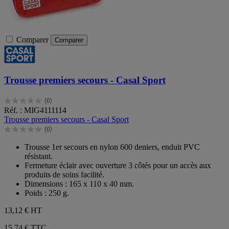
Comparer
Comparer
Trousse premiers secours - Casal Sport
(0)
0.0
Réf. : MIG4111114
sur
Trousse premiers secours - Casal Sport
5
(0)
étoiles.
0.0
sur
Trousse 1er secours en nylon 600 deniers, enduit PVC
5
résistant.
étoiles.
Fermeture éclair avec ouverture 3 côtés pour un accès aux
produits de soins facilité.
Dimensions : 165 x 110 x 40 mm.
Poids : 250 g.
13,12 €
HT
15,74 € TTC