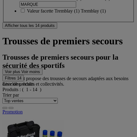
Valeur facette
Tremblay
(
1
)
Tremblay
(1)
Afficher tous les 14 produits
Trousses de premiers secours
Trousses de premiers secours pour la
sécurité des sportifs
Voir plus
Voir moins
Casal Sport propose des trousses de secours adaptées aux besoins
Filtres
14
des clubs, écoles et collectivités.
Liste de produits
Produits :
( 1 - 14 )
Trier par
Promotion