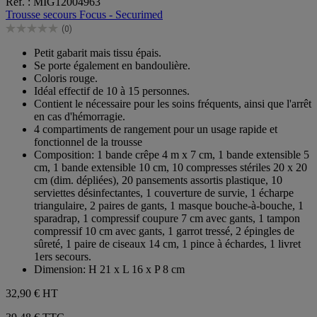
Réf. : MIG12004963
sur
Trousse secours Focus - Securimed
5
(0)
étoiles.
0.0
sur
Petit gabarit mais tissu épais.
5
Se porte également en bandoulière.
étoiles.
Coloris rouge.
Idéal effectif de 10 à 15 personnes.
Contient le nécessaire pour les soins fréquents, ainsi que l'arrêt
en cas d'hémorragie.
4 compartiments de rangement pour un usage rapide et
fonctionnel de la trousse
Composition: 1 bande crêpe 4 m x 7 cm, 1 bande extensible 5
cm, 1 bande extensible 10 cm, 10 compresses stériles 20 x 20
cm (dim. dépliées), 20 pansements assortis plastique, 10
serviettes désinfectantes, 1 couverture de survie, 1 écharpe
triangulaire, 2 paires de gants, 1 masque bouche-à-bouche, 1
sparadrap, 1 compressif coupure 7 cm avec gants, 1 tampon
compressif 10 cm avec gants, 1 garrot tressé, 2 épingles de
sûreté, 1 paire de ciseaux 14 cm, 1 pince à échardes, 1 livret
1ers secours.
Dimension: H 21 x L 16 x P 8 cm
32,90 €
HT