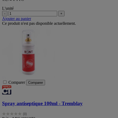
L'unité
-
+
Ajouter au panier
Ce produit n'est pas disponible actuellement.
Comparer
Comparer
Spray antiseptique 100ml - Tremblay
(0)
0.0