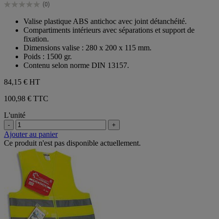
(0)
étoiles.
0.0
sur
Valise plastique ABS antichoc avec joint détanchéité.
5
Compartiments intérieurs avec séparations et support de
étoiles.
fixation.
Dimensions valise : 280 x 200 x 115 mm.
Poids : 1500 gr.
Contenu selon norme DIN 13157.
84,15 €
HT
100,98 € TTC
L'unité
-
+
Ajouter au panier
Ce produit n'est pas disponible actuellement.