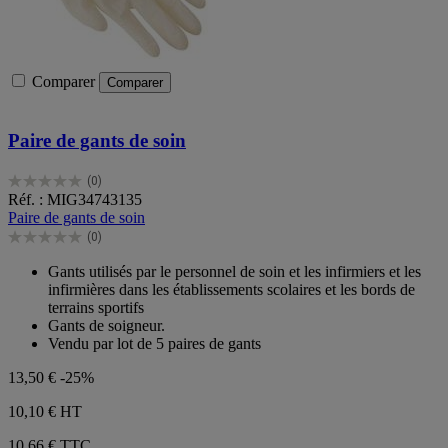
Comparer
Comparer
Paire de gants de soin
(0)
0.0
Réf. : MIG34743135
sur
Paire de gants de soin
5
(0)
étoiles.
0.0
sur
Gants utilisés par le personnel de soin et les infirmiers et les
5
infirmières dans les établissements scolaires et les bords de
étoiles.
terrains sportifs
Gants de soigneur.
Vendu par lot de 5 paires de gants
13,50 €
-25%
10,10 €
HT
10,66 € TTC