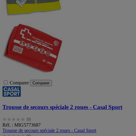
Comparer
Comparer
Trousse de secours spéciale 2 roues - Casal Sport
(0)
0.0
Réf. : MIG5773687
sur
Trousse de secours spéciale 2 roues - Casal Sport
5