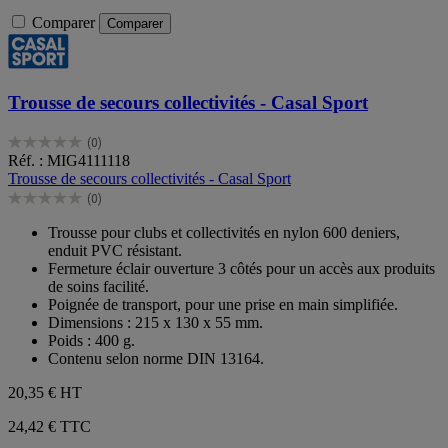
Comparer
Comparer
Trousse de secours collectivités - Casal Sport
(0)
0.0
Réf. : MIG4111118
sur
Trousse de secours collectivités - Casal Sport
5
(0)
étoiles.
0.0
sur
Trousse pour clubs et collectivités en nylon 600 deniers,
5
enduit PVC résistant.
étoiles.
Fermeture éclair ouverture 3 côtés pour un accès aux produits
de soins facilité.
Poignée de transport, pour une prise en main simplifiée.
Dimensions : 215 x 130 x 55 mm.
Poids : 400 g.
Contenu selon norme DIN 13164.
20,35 €
HT
24,42 € TTC