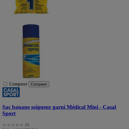
Comparer
Comparer
Sac banane soigneur garni Médical Mini - Casal
Sport
(0)
0.0