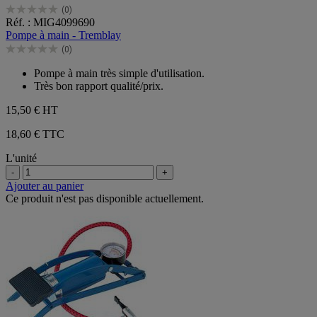
(0)
0.0
Réf. : MIG4099690
sur
Pompe à main - Tremblay
5
(0)
étoiles.
0.0
sur
Pompe à main très simple d'utilisation.
5
Très bon rapport qualité/prix.
étoiles.
15,50 €
HT
18,60 € TTC
L'unité
-
+
Ajouter au panier
Ce produit n'est pas disponible actuellement.