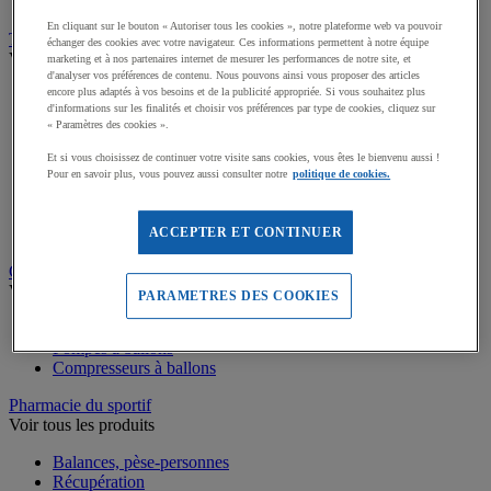
Podiums de sport
En cliquant sur le bouton « Autoriser tous les cookies », notre plateforme web va pouvoir
Transport et Rangement
échanger des cookies avec votre navigateur. Ces informations permettent à notre équipe
Voir tous les produits
marketing et à nos partenaires internet de mesurer les performances de notre site, et
d'analyser vos préférences de contenu. Nous pouvons ainsi vous proposer des articles
encore plus adaptés à vos besoins et de la publicité appropriée. Si vous souhaitez plus
Sacs et Filets à ballons
d'informations sur les finalités et choisir vos préférences par type de cookies, cliquez sur
Chariots de manutention
« Paramètres des cookies ».
Coffres et malles de rangement
Rayonnage
Et si vous choisissez de continuer votre visite sans cookies, vous êtes le bienvenu aussi !
Bacs de rangement
Pour en savoir plus, vous pouvez aussi consulter notre
politique de cookies.
Roll-conteneurs
Armoires de rangement
Rangement Sportif
ACCEPTER ET CONTINUER
Gonflage et entretien des ballons
Voir tous les produits
PARAMETRES DES COOKIES
Accessoires gonflage ballons
Pompes à ballons
Compresseurs à ballons
Pharmacie du sportif
Voir tous les produits
Balances, pèse-personnes
Récupération