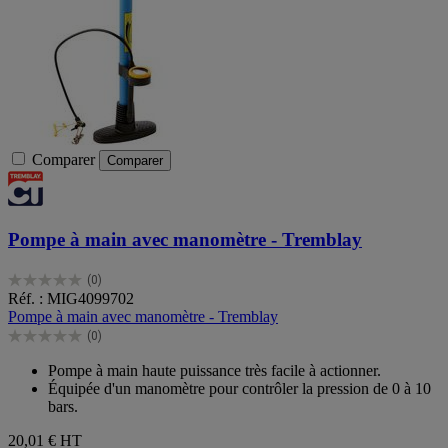
Comparer
Comparer
Pompe à main avec manomètre - Tremblay
(0)
0.0
Réf. : MIG4099702
sur
Pompe à main avec manomètre - Tremblay
5
(0)
étoiles.
0.0
sur
Pompe à main haute puissance très facile à actionner.
5
Équipée d'un manomètre pour contrôler la pression de 0 à 10
étoiles.
bars.
20,01 €
HT