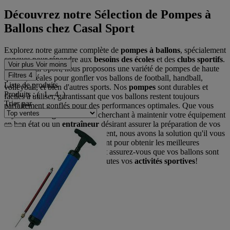
Découvrez notre Sélection de Pompes à
Ballons chez Casal Sport
Explorez notre gamme complète de
pompes à ballons
, spécialement
conçues pour répondre aux
besoins des écoles
et des
clubs sportifs
.
Voir plus
Voir moins
Chez Casal Sport, nous proposons une variété de pompes de haute
Filtres
4
qualité, idéales pour gonfler vos ballons de football, handball,
Liste de produits
volleyball, et bien d'autres sports. Nos
pompes
sont durables et
Produits :
( 1 - 4 )
faciles à utiliser, garantissant que vos ballons restent toujours
Trier par
parfaitement gonflés pour des performances optimales. Que vous
soyez un
enseignant d'EPS
cherchant à maintenir votre équipement
en bon état ou un
entraîneur
désirant assurer la préparation de vos
ballons avant chaque entraînement, nous avons la solution qu'il vous
faut. Commandez dès maintenant pour obtenir les meilleures
pompes à ballons
du marché et assurez-vous que vos ballons sont
toujours prêts à l'emploi pour toutes vos
activités sportives
!