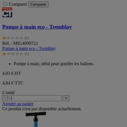
Comparer
Comparer
Pompe à main eco - Tremblay
(1)
1.0
Réf. : MIG4099722
sur
Pompe à main eco - Tremblay
5
(1)
étoiles.
1.0
1
sur
Pompe à main, idéal pour gonfler les ballons.
avis
5
étoiles.
4,03 €
HT
1
avis
4,84 € TTC
L'unité
-
+
Ajouter au panier
Ce produit n'est pas disponible actuellement.