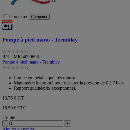
Comparer
Comparer
Pompe à pied mano - Tremblay
(0)
0.0
Réf. : MIG4099698
sur
Pompe à pied mano - Tremblay
5
(0)
étoiles.
0.0
sur
Pompe en métal laqué très robuste.
5
Manomètre incorporé pour mesurer la pression de 0 à 7 bars
étoiles.
Rapport qualité/prix exceptionnel.
13,75 €
HT
16,50 € TTC
L'unité
-
+
Ajouter au panier