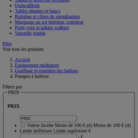
Quincaillerie
Tables pliantes et bancs
Rubalise et cônes de signalisation
Marquage au sol intérieur, extérieur
Porte voix et talkies walkies
Vaisselle jetable
Piles
Voir tous les produits
Accueil
Equipement multisport
Gonflage et entretien des ballons
Pompes à ballons
Filtrez par
PRIX
PRIX
Valeur facette
Moins de 100 €
(
4
)
Moins de 100 €
(4)
Limite inférieure
Limite supérieure
€
- €