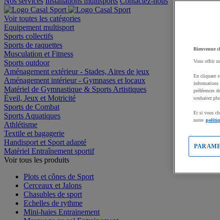
Nos services
Installations multisports
Contactez-nous
Voir toutes les catégories
Equipement multisport
Sports collectifs
Sports de raquettes
Bienvenue c
Musculation et Fitness
Sports outdoor
Vous offrir u
Aménagement extérieur - Stades, Aires de jeux
En cliquant s
Aménagement intérieur - Gymnases et locaux
informations 
Matériel de Gymnastique & Sports Artistiques
préférences d
Éveil, Jeux et Motricité
souhaitez plu
Sports de Combat
Et si vous ch
Sports Aquatiques
notre
politi
Athlétisme
Textile et bagagerie
Handisport et Sport adapté
PARAME
Matériel Entraînement sportif
Voir tous les produits
Plots et cônes de Sport
Cerceaux et Jalons
Chasubles de sport
Echelles de rythme
Mini-haies Entrainement