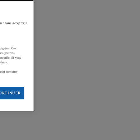
er sans accepter >
vigateur. Ces
analyser vos
propriée. Si vous
kies ».
ussi consulter
ONTINUER