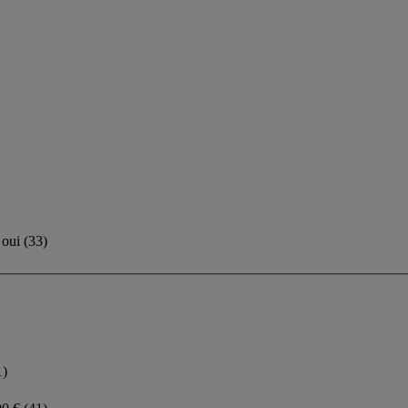
oui
(
33
)
1)