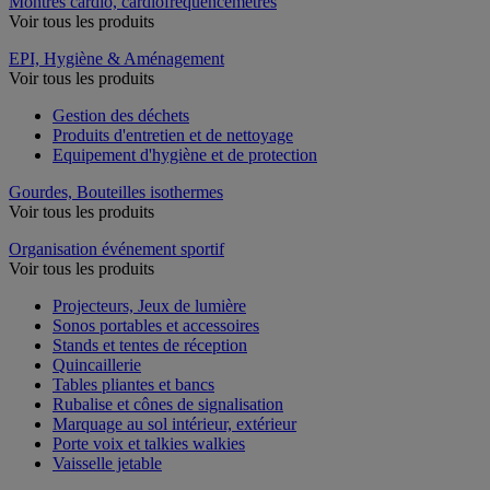
Montres cardio, cardiofréquencemètres
Voir tous les produits
EPI, Hygiène & Aménagement
Voir tous les produits
Gestion des déchets
Produits d'entretien et de nettoyage
Equipement d'hygiène et de protection
Gourdes, Bouteilles isothermes
Voir tous les produits
Organisation événement sportif
Voir tous les produits
Projecteurs, Jeux de lumière
Sonos portables et accessoires
Stands et tentes de réception
Quincaillerie
Tables pliantes et bancs
Rubalise et cônes de signalisation
Marquage au sol intérieur, extérieur
Porte voix et talkies walkies
Vaisselle jetable