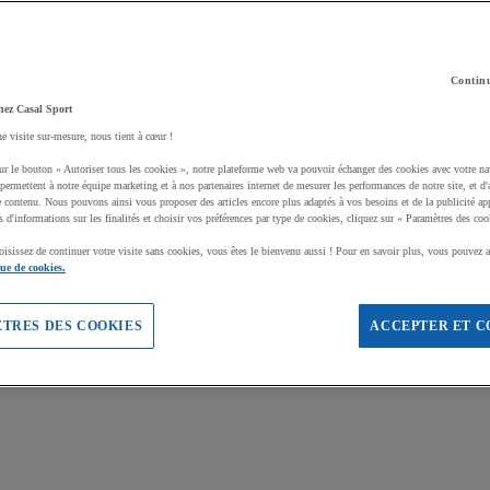
Continu
hez Casal Sport
ne visite sur-mesure, nous tient à cœur !
ur le bouton « Autoriser tous les cookies », notre plateforme web va pouvoir échanger des cookies avec votre na
permettent à notre équipe marketing et à nos partenaires internet de mesurer les performances de notre site, et d'
e contenu. Nous pouvons ainsi vous proposer des articles encore plus adaptés à vos besoins et de la publicité ap
s d'informations sur les finalités et choisir vos préférences par type de cookies, cliquez sur « Paramètres des coo
oisissez de continuer votre visite sans cookies, vous êtes le bienvenu aussi ! Pour en savoir plus, vous pouvez a
que de cookies.
TRES DES COOKIES
ACCEPTER ET C