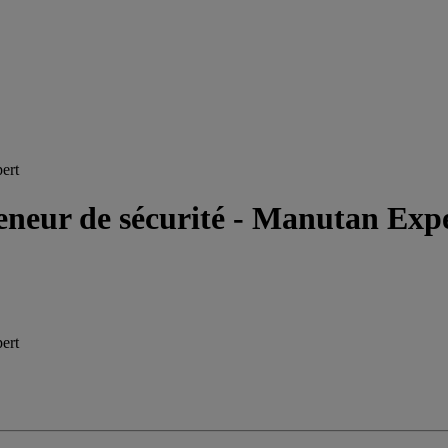
pert
teneur de sécurité - Manutan Exp
pert