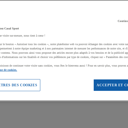
Continu
hez Casal Sport
ne visite sur-mesure, nous tient à cœur !
ur le bouton « Autoriser tous les cookies », notre plateforme web va pouvoir échanger des cookies avec votre na
permettent à notre équipe marketing et à nos partenaires internet de mesurer les performances de notre site, et d'
e contenu. Nous pouvons ainsi vous proposer des articles encore plus adaptés à vos besoins et de la publicité ap
s d'informations sur les finalités et choisir vos préférences par type de cookies, cliquez sur « Paramètres des coo
oisissez de continuer votre visite sans cookies, vous êtes le bienvenu aussi ! Pour en savoir plus, vous pouvez a
que de cookies.
TRES DES COOKIES
ACCEPTER ET C