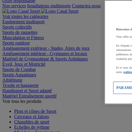
Offre responsable
Nos services
Installations multisports
Contactez-nous
Voir toutes les catégories
Equipement multisport
Sports collectifs
Bienvenue c
Sports de raquettes
Musculation et Fitness
Vous offrir u
Sports outdoor
En cliquant s
Aménagement extérieur - Stades, Aires de jeux
informations 
Aménagement intérieur - Gymnases et locaux
préférences d
Matériel de Gymnastique & Sports Artistiques
souhaitez plu
Éveil, Jeux et Motricité
Et si vous ch
Sports de Combat
notre
politi
Sports Aquatiques
Athlétisme
Textile et bagagerie
PARAME
Handisport et Sport adapté
Matériel Entraînement sportif
Voir tous les produits
Plots et cônes de Sport
Cerceaux et Jalons
Chasubles de sport
Echelles de rythme