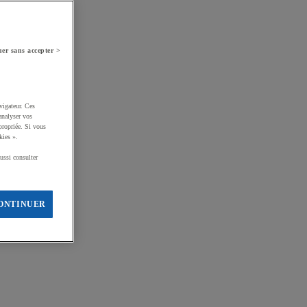
er sans accepter >
vigateur. Ces
analyser vos
propriée. Si vous
kies ».
ussi consulter
ONTINUER