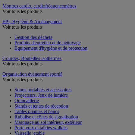
Montres cardio, cardiofréquencemètres
Voir tous les produits
EPI, Hygiène & Aménagement
Voir tous les produits
Gestion des déchets
Produits d'entretien et de nettoyage
Equipement d'hygiène et de protection
Gourdes, Bouteilles isothermes
Voir tous les produits
Organisation événement sportif
Voir tous les produits
Sonos portables et accessoires
Projecteurs, Jeux de lumière
Quincaillerie
Stands et tentes de réception
Tables pliantes et bancs
Rubalise et cônes de signalisation
Marquage au sol intérieur, extérieur
Porte voix et talkies walkies
Vaisselle jetable