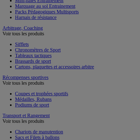
Mini-haies Entrainement
Marquage au sol Entrainement
Packs Pédagogiques Multisports
Harnais de résistance
Arbitrage, Coaching
Voir tous les produits
Sifflets
Chronomètres de Sport
Tableaux tactiques
Brassards de sport
Cartons, plaquettes et accessoires arbitre
Récompenses sportives
Voir tous les produits
Coupes et trophées sportifs
Médailles, Rubans
Podiums de sport
Transport et Rangement
Voir tous les produits
Chariots de manutention
Sacs et Filets à ballons