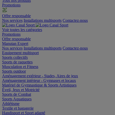
Tous nos produits
Promotions
Offre responsable
Nos services
Installations multisports
Contactez-nous
Voir toutes les catégories
Promotions
Offre responsable
Manutan Expert
Nos services
Installations multisports
Contactez-nous
Equipement multisport
Sports collectifs
Sports de raquettes
Musculation et Fitness
Sports outdoor
Aménagement extérieur - Stades, Aires de jeux
Aménagement intérieur - Gymnases et locaux
Matériel de Gymnastique & Sports Artistiques
Éveil, Jeux et Motricité
Sports de Combat
Sports Aquatiques
Athlétisme
Textile et bagagerie
Handisport et Sport adapté