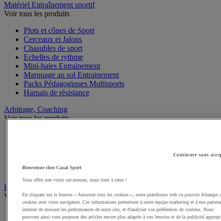
Matériel Entraînement sportif
Voir tous les produits
Plots et cônes de Sport
Cerceaux et Jalons
Chasubles de sport
Echelles de rythme
Mini-haies Entrainement
Marquage au sol Entrainement
Packs Pédagogiques Multisports
Harnais de résistance
Arbitrage, Coaching
Voir tous les produits
Sifflets
Chronomètres de Sport
Tableaux tactiques
Continuer sans acce
Brassards de sport
Bienvenue chez Casal Sport
Cartons, plaquettes et accessoires arbitre
Vous offrir une visite sur-mesure, nous tient à cœur !
Récompenses sportives
Voir tous les produits
En cliquant sur le bouton « Autoriser tous les cookies », notre plateforme web va pouvoir échanger 
cookies avec votre navigateur. Ces informations permettent à notre équipe marketing et à nos partena
internet de mesurer les performances de notre site, et d'analyser vos préférences de contenu. Nous
Coupes et trophées sportifs
pouvons ainsi vous proposer des articles encore plus adaptés à vos besoins et de la publicité appropr