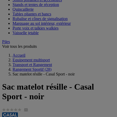
Stands et tentes de réception
Quincaillerie
Tables pliantes et bancs
Rubalise et cônes de signalisation
Marquage au sol intérieur, extérieur
Porte voix et talkies walkies
Vaisselle jetable
Piles
Voir tous les produits
Accueil
Equipement multisport
Transport et Rangement
Rangement Sportif
(28)
Sac matelot résille - Casal Sport - noir
Sac matelot résille - Casal
Sport - noir
(0)