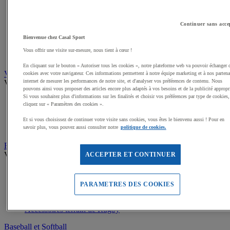
Ballons de Handball
Buts de Handball
Continuer sans acce
Filets de but de Hand
Accessoires d'entrainement de Handball
Bienvenue chez Casal Sport
Accessoires buts de Hand
Vous offrir une visite sur-mesure, nous tient à cœur !
Sandball
En cliquant sur le bouton « Autoriser tous les cookies », notre plateforme web va pouvoir échanger 
Volleyball
cookies avec votre navigateur. Ces informations permettent à notre équipe marketing et à nos partena
internet de mesurer les performances de notre site, et d'analyser vos préférences de contenu. Nous
Voir tous les produits
pouvons ainsi vous proposer des articles encore plus adaptés à vos besoins et de la publicité appropr
Si vous souhaitez plus d'informations sur les finalités et choisir vos préférences par type de cookies,
Ballons de Volley
cliquez sur « Paramètres des cookies ».
Poteaux, Accessoires terrains de Volley
Filets de Volley
Et si vous choisissez de continuer votre visite sans cookies, vous êtes le bienvenu aussi ! Pour en
Beach Volley
savoir plus, vous pouvez aussi consulter notre
politique de cookies.
Rugby
Voir tous les produits
ACCEPTER ET CONTINUER
Ballons de Rugby
Poteaux de Rugby, buts de Rugby
PARAMETRES DES COOKIES
Equipement d'entrainement Rugby
Boucliers de Rugby, Sacs de plaquage
Accessoires terrain de Rugby
Baseball et Softball