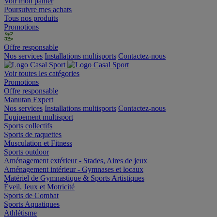
Voir mon panier
Poursuivre mes achats
Tous nos produits
Promotions
Offre responsable
Nos services
Installations multisports
Contactez-nous
Voir toutes les catégories
Promotions
Offre responsable
Manutan Expert
Nos services
Installations multisports
Contactez-nous
Equipement multisport
Sports collectifs
Sports de raquettes
Musculation et Fitness
Sports outdoor
Aménagement extérieur - Stades, Aires de jeux
Aménagement intérieur - Gymnases et locaux
Matériel de Gymnastique & Sports Artistiques
Éveil, Jeux et Motricité
Sports de Combat
Sports Aquatiques
Athlétisme