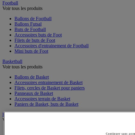
Football
Voir tous les produits
Ballons de Football
Ballons Futsal
Buts de Football
Accessoires buts de Foot
Filets de buts de Foot
Accessoires d'entrainement de Football
Mini buts de Foot
Basketball
Voir tous les produits
Ballons de Basket
Accessoires entrainement de Basket
Filets, cercles de Basket pour paniers
Panneaux de Basket
Accessoires terrain de Basket
Paniers de Basket, buts de Basket
Handball
Voir tous les produits
Ballons de Handball
Continuer sans acce