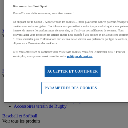
Buts de Handball
Filets de but de Hand
Bienvenue chez Casal Sport
Accessoires d'entrainement de Handball
Vous offrir une visite sur-mesure, nous tient à cœur !
Accessoires buts de Hand
Sandball
En cliquant sur le bouton « Autoriser tous les cookies », notre plateforme web va pouvoir échanger 
cookies avec votre navigateur. Ces informations permettent à notre équipe marketing et à nos partena
Volleyball
internet de mesurer les performances de notre site, et d'analyser vos préférences de contenu. Nous
pouvons ainsi vous proposer des articles encore plus adaptés à vos besoins et de la publicité appropr
Voir tous les produits
Si vous souhaitez plus d'informations sur les finalités et choisir vos préférences par type de cookies,
cliquez sur « Paramètres des cookies ».
Ballons de Volley
Poteaux, Accessoires terrains de Volley
Et si vous choisissez de continuer votre visite sans cookies, vous êtes le bienvenu aussi ! Pour en
Filets de Volley
savoir plus, vous pouvez aussi consulter notre
politique de cookies.
Beach Volley
Rugby
ACCEPTER ET CONTINUER
Voir tous les produits
Ballons de Rugby
PARAMETRES DES COOKIES
Poteaux de Rugby, buts de Rugby
Equipement d'entrainement Rugby
Boucliers de Rugby, Sacs de plaquage
Accessoires terrain de Rugby
Baseball et Softball
Voir tous les produits