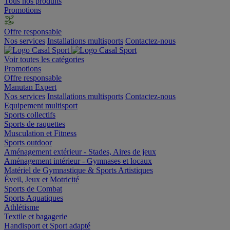
Tous nos produits
Promotions
Offre responsable
Nos services
Installations multisports
Contactez-nous
Voir toutes les catégories
Promotions
Offre responsable
Manutan Expert
Nos services
Installations multisports
Contactez-nous
Equipement multisport
Sports collectifs
Sports de raquettes
Musculation et Fitness
Sports outdoor
Aménagement extérieur - Stades, Aires de jeux
Aménagement intérieur - Gymnases et locaux
Matériel de Gymnastique & Sports Artistiques
Éveil, Jeux et Motricité
Sports de Combat
Sports Aquatiques
Athlétisme
Textile et bagagerie
Handisport et Sport adapté