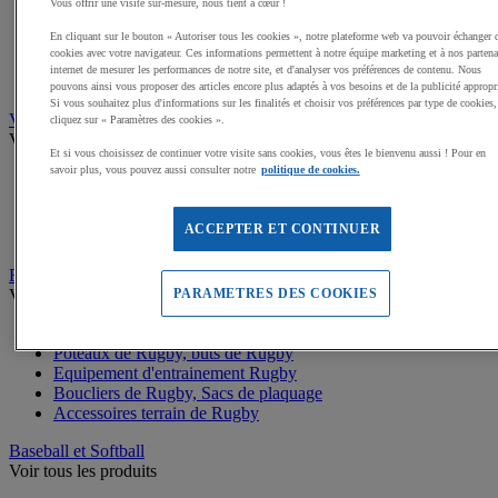
Buts de Handball
Vous offrir une visite sur-mesure, nous tient à cœur !
Filets de but de Hand
En cliquant sur le bouton « Autoriser tous les cookies », notre plateforme web va pouvoir échanger 
Accessoires d'entrainement de Handball
cookies avec votre navigateur. Ces informations permettent à notre équipe marketing et à nos partena
Accessoires buts de Hand
internet de mesurer les performances de notre site, et d'analyser vos préférences de contenu. Nous
Sandball
pouvons ainsi vous proposer des articles encore plus adaptés à vos besoins et de la publicité appropr
Si vous souhaitez plus d'informations sur les finalités et choisir vos préférences par type de cookies,
Volleyball
cliquez sur « Paramètres des cookies ».
Voir tous les produits
Et si vous choisissez de continuer votre visite sans cookies, vous êtes le bienvenu aussi ! Pour en
savoir plus, vous pouvez aussi consulter notre
politique de cookies.
Ballons de Volley
Poteaux, Accessoires terrains de Volley
Filets de Volley
ACCEPTER ET CONTINUER
Beach Volley
Rugby
PARAMETRES DES COOKIES
Voir tous les produits
Ballons de Rugby
Poteaux de Rugby, buts de Rugby
Equipement d'entrainement Rugby
Boucliers de Rugby, Sacs de plaquage
Accessoires terrain de Rugby
Baseball et Softball
Voir tous les produits