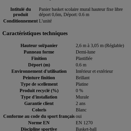
Intitulé du
Panier basket scolaire mural hauteur fixe libre
produit
déport 0,6m, Déport: 0.6 m
Conditionnement
L'unité
Caractéristiques techniques
Hauteur sol/panier
2,6 m à 3,05 m (Réglable)
Panneau forme
Demi-lune
Finition
Plastifiée
Déport (m)
0.6 m
Environnement d'utilisation
Intérieur et extérieur
Peinture finition
Brillant
Type de scellement
Platine
Produit recyclé (%)
0 %
Type d'installation
Murale
Garantie client
2 ans
Coloris
Blanc
Conforme au code du sport français
oui
Norme EN
EN 1270
Discipline sportive
Basket-ball