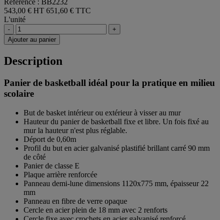
Référence : BB2232
543,00 € HT
651,60 € TTC
L'unité
-
+
Ajouter au panier
Description
Panier de basketball idéal pour la pratique en milieu
scolaire
But de basket intérieur ou extérieur à visser au mur
Hauteur du panier de basketball fixe et libre. Un fois fixé au
mur la hauteur n'est plus réglable.
Déport de 0,60m
Profil du but en acier galvanisé plastifié brillant carré 90 mm
de côté
Panier de classe E
Plaque arrière renforcée
Panneau demi-lune dimensions 1120x775 mm, épaisseur 22
mm
Panneau en fibre de verre opaque
Cercle en acier plein de 18 mm avec 2 renforts
Cercle fixe avec crochets en acier galvanisé renforcé