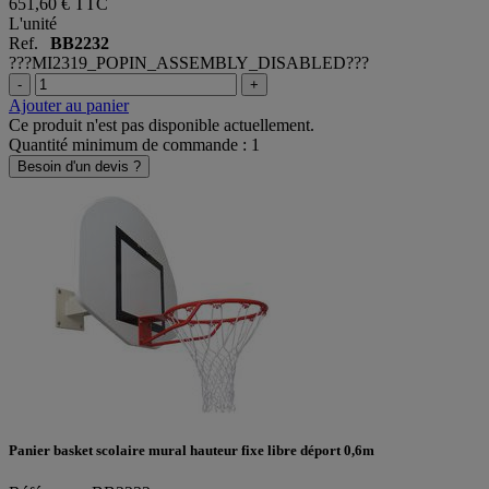
651,60 €
TTC
L'unité
Ref.
BB2232
???MI2319_POPIN_ASSEMBLY_DISABLED???
-
+
Ajouter au panier
Ce produit n'est pas disponible actuellement.
Quantité minimum de commande : 1
Besoin d'un devis ?
Panier basket scolaire mural hauteur fixe libre déport 0,6m