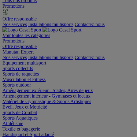
Tous nos produits
Promotions
Offre responsable
Nos services
Installations multisports
Contactez-nous
Voir toutes les catégories
Promotions
Offre responsable
Manutan Expert
Nos services
Installations multisports
Contactez-nous
Equipement multisport
Sports collectifs
Sports de raquettes
Musculation et Fitness
Sports outdoor
Aménagement extérieur - Stades, Aires de jeux
Aménagement intérieur - Gymnases et locaux
Matériel de Gymnastique & Sports Artistiques
Éveil, Jeux et Motricité
Sports de Combat
Sports Aquatiques
Athlétisme
Textile et bagagerie
Handisport et Sport adapté