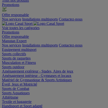
Tous nos produits
Promotions
Offre responsable
Nos services
Installations multisports
Contactez-nous
Voir toutes les catégories
Promotions
Offre responsable
Manutan Expert
Nos services
Installations multisports
Contactez-nous
Equipement multisport
Sports collectifs
Sports de raquettes
Musculation et Fitness
Sports outdoor
Aménagement extérieur - Stades, Aires de jeux
Aménagement intérieur - Gymnases et locaux
Matériel de Gymnastique & Sports Artistiques
Éveil, Jeux et Motricité
Sports de Combat
Sports Aquatiques
Athlétisme
Textile et bagagerie
Handisport et Sport adapté