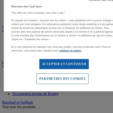
Buts de Handball
Filets de but de Hand
Bienvenue chez Casal Sport
Accessoires d'entrainement de Handball
Vous offrir une visite sur-mesure, nous tient à cœur !
Accessoires buts de Hand
Sandball
En cliquant sur le bouton « Autoriser tous les cookies », notre plateforme web va pouvoir échanger 
cookies avec votre navigateur. Ces informations permettent à notre équipe marketing et à nos partena
Volleyball
internet de mesurer les performances de notre site, et d'analyser vos préférences de contenu. Nous
Voir tous les produits
pouvons ainsi vous proposer des articles encore plus adaptés à vos besoins et de la publicité appropr
Si vous souhaitez plus d'informations sur les finalités et choisir vos préférences par type de cookies,
cliquez sur « Paramètres des cookies ».
Ballons de Volley
Poteaux, Accessoires terrains de Volley
Et si vous choisissez de continuer votre visite sans cookies, vous êtes le bienvenu aussi ! Pour en
Filets de Volley
savoir plus, vous pouvez aussi consulter notre
politique de cookies.
Beach Volley
Rugby
ACCEPTER ET CONTINUER
Voir tous les produits
Ballons de Rugby
PARAMETRES DES COOKIES
Poteaux de Rugby, buts de Rugby
Equipement d'entrainement Rugby
Boucliers de Rugby, Sacs de plaquage
Accessoires terrain de Rugby
Baseball et Softball
Voir tous les produits