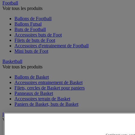
Football
Voir tous les produits
Ballons de Football
Ballons Futsal
Buts de Football
Accessoires buts de Foot
Filets de buts de Foot
Accessoires d'entrainement de Football
Mini buts de Foot
Basketball
Voir tous les produits
Ballons de Basket
Accessoires entrainement de Basket
Filets, cercles de Basket pour paniers
Panneaux de Basket
Accessoires terrain de Basket
Paniers de Basket, buts de Basket
Handball
Voir tous les produits
Ballons de Handball
Continuer sans acce