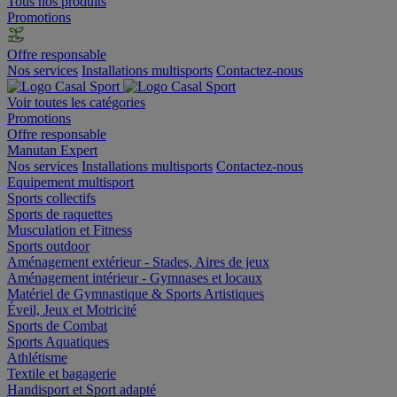
Tous nos produits
Promotions
Offre responsable
Nos services
Installations multisports
Contactez-nous
Voir toutes les catégories
Promotions
Offre responsable
Manutan Expert
Nos services
Installations multisports
Contactez-nous
Equipement multisport
Sports collectifs
Sports de raquettes
Musculation et Fitness
Sports outdoor
Aménagement extérieur - Stades, Aires de jeux
Aménagement intérieur - Gymnases et locaux
Matériel de Gymnastique & Sports Artistiques
Éveil, Jeux et Motricité
Sports de Combat
Sports Aquatiques
Athlétisme
Textile et bagagerie
Handisport et Sport adapté