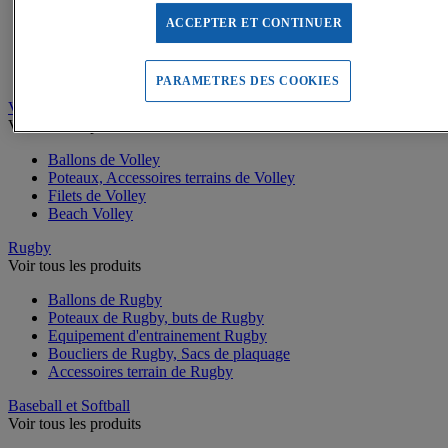
Buts de Handball
Filets de but de Hand
ACCEPTER ET CONTINUER
Accessoires d'entrainement de Handball
Accessoires buts de Hand
Sandball
PARAMETRES DES COOKIES
Volleyball
Voir tous les produits
Ballons de Volley
Poteaux, Accessoires terrains de Volley
Filets de Volley
Beach Volley
Rugby
Voir tous les produits
Ballons de Rugby
Poteaux de Rugby, buts de Rugby
Equipement d'entrainement Rugby
Boucliers de Rugby, Sacs de plaquage
Accessoires terrain de Rugby
Baseball et Softball
Voir tous les produits