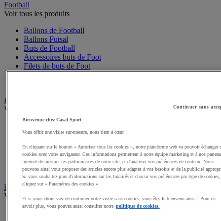
Football
Voir tous les produits
Ballons de Football
Ballons Futsal
Buts de Football
Accessoires buts de Foot
Filets de buts de Foot
Accessoires d'entrainement de Football
Mini buts de Foot
Basketball
Continuer sans acce
Voir tous les produits
Bienvenue chez Casal Sport
Ballons de Basket
Vous offrir une visite sur-mesure, nous tient à cœur !
Accessoires entrainement de Basket
Filets, cercles de Basket pour paniers
En cliquant sur le bouton « Autoriser tous les cookies », notre plateforme web va pouvoir échanger 
Panneaux de Basket
cookies avec votre navigateur. Ces informations permettent à notre équipe marketing et à nos partena
Accessoires terrain de Basket
internet de mesurer les performances de notre site, et d'analyser vos préférences de contenu. Nous
Paniers de Basket, buts de Basket
pouvons ainsi vous proposer des articles encore plus adaptés à vos besoins et de la publicité appropr
Si vous souhaitez plus d'informations sur les finalités et choisir vos préférences par type de cookies,
cliquez sur « Paramètres des cookies ».
Handball
Voir tous les produits
Et si vous choisissez de continuer votre visite sans cookies, vous êtes le bienvenu aussi ! Pour en
savoir plus, vous pouvez aussi consulter notre
politique de cookies.
Ballons de Handball