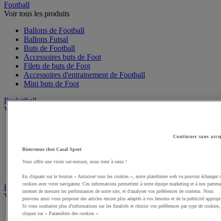
Football
Voir tous les produits
Ballons de Football
Ballons Futsal
Buts de Football
Accessoires buts de Foot
Filets de buts de Foot
Accessoires d'entrainement de Football
Mini buts de Foot
Basketball
Voir tous les produits
Ballons de Basket
Accessoires entrainement de Basket
Continuer sans acce
Filets, cercles de Basket pour paniers
Bienvenue chez Casal Sport
Panneaux de Basket
Accessoires terrain de Basket
Vous offrir une visite sur-mesure, nous tient à cœur !
Paniers de Basket, buts de Basket
En cliquant sur le bouton « Autoriser tous les cookies », notre plateforme web va pouvoir échanger 
cookies avec votre navigateur. Ces informations permettent à notre équipe marketing et à nos partena
Handball
internet de mesurer les performances de notre site, et d'analyser vos préférences de contenu. Nous
Voir tous les produits
pouvons ainsi vous proposer des articles encore plus adaptés à vos besoins et de la publicité appropr
Si vous souhaitez plus d'informations sur les finalités et choisir vos préférences par type de cookies,
Ballons de Handball
cliquez sur « Paramètres des cookies ».