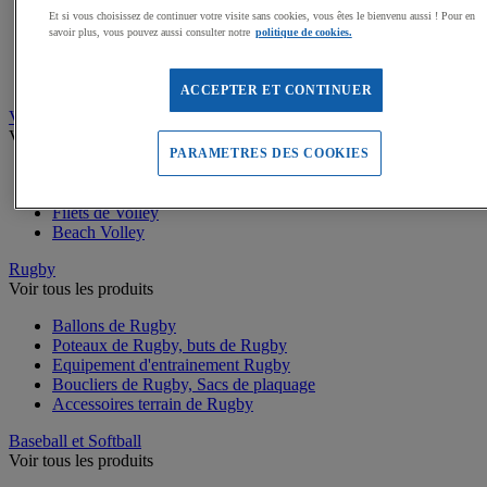
Buts de Handball
Et si vous choisissez de continuer votre visite sans cookies, vous êtes le bienvenu aussi ! Pour en
Filets de but de Hand
savoir plus, vous pouvez aussi consulter notre
politique de cookies.
Accessoires d'entrainement de Handball
Accessoires buts de Hand
Sandball
ACCEPTER ET CONTINUER
Volleyball
Voir tous les produits
PARAMETRES DES COOKIES
Ballons de Volley
Poteaux, Accessoires terrains de Volley
Filets de Volley
Beach Volley
Rugby
Voir tous les produits
Ballons de Rugby
Poteaux de Rugby, buts de Rugby
Equipement d'entrainement Rugby
Boucliers de Rugby, Sacs de plaquage
Accessoires terrain de Rugby
Baseball et Softball
Voir tous les produits