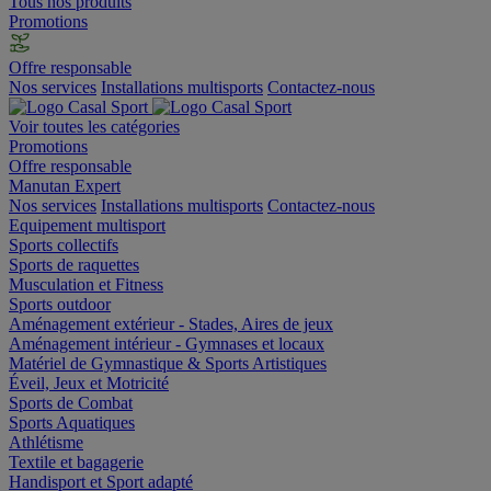
Tous nos produits
Promotions
Offre responsable
Nos services
Installations multisports
Contactez-nous
Voir toutes les catégories
Promotions
Offre responsable
Manutan Expert
Nos services
Installations multisports
Contactez-nous
Equipement multisport
Sports collectifs
Sports de raquettes
Musculation et Fitness
Sports outdoor
Aménagement extérieur - Stades, Aires de jeux
Aménagement intérieur - Gymnases et locaux
Matériel de Gymnastique & Sports Artistiques
Éveil, Jeux et Motricité
Sports de Combat
Sports Aquatiques
Athlétisme
Textile et bagagerie
Handisport et Sport adapté