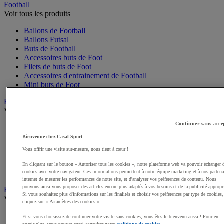
Football
Voir tous les produits
Ballons de Football
Ballons Futsal
Buts de Football
Accessoires buts de Foot
Filets de buts de Foot
Accessoires d'entrainement de Football
Mini buts de Foot
Basketball
Voir tous les produits
Continuer sans acce
Ballons de Basket
Accessoires entrainement de Basket
Bienvenue chez Casal Sport
Filets, cercles de Basket pour paniers
Vous offrir une visite sur-mesure, nous tient à cœur !
Panneaux de Basket
Accessoires terrain de Basket
En cliquant sur le bouton « Autoriser tous les cookies », notre plateforme web va pouvoir échanger 
Paniers de Basket, buts de Basket
cookies avec votre navigateur. Ces informations permettent à notre équipe marketing et à nos partena
internet de mesurer les performances de notre site, et d'analyser vos préférences de contenu. Nous
pouvons ainsi vous proposer des articles encore plus adaptés à vos besoins et de la publicité appropr
Handball
Si vous souhaitez plus d'informations sur les finalités et choisir vos préférences par type de cookies,
Voir tous les produits
cliquez sur « Paramètres des cookies ».
Ballons de Handball
Et si vous choisissez de continuer votre visite sans cookies, vous êtes le bienvenu aussi ! Pour en