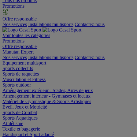
Tous nos produits
Promotions
Offre responsable
Nos services
Installations multisports
Contactez-nous
Voir toutes les catégories
Promotions
Offre responsable
Manutan Expert
Nos services
Installations multisports
Contactez-nous
Equipement multisport
Sports collectifs
Sports de raquettes
Musculation et Fitness
Sports outdoor
Aménagement extérieur - Stades, Aires de jeux
Aménagement intérieur - Gymnases et locaux
Matériel de Gymnastique & Sports Artistiques
Éveil, Jeux et Motricité
Sports de Combat
Sports Aquatiques
Athlétisme
Textile et bagagerie
Handisport et Sport adapté