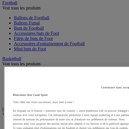
Football
Voir tous les produits
Ballons de Football
Ballons Futsal
Buts de Football
Accessoires buts de Foot
Filets de buts de Foot
Accessoires d'entrainement de Football
Mini buts de Foot
Basketball
Voir tous les produits
Ballons de Basket
Accessoires entrainement de Basket
Filets, cercles de Basket pour paniers
Continuer sans acce
Panneaux de Basket
Accessoires terrain de Basket
Bienvenue chez Casal Sport
Paniers de Basket, buts de Basket
Vous offrir une visite sur-mesure, nous tient à cœur !
Handball
En cliquant sur le bouton « Autoriser tous les cookies », notre plateforme web va pouvoir échanger 
Voir tous les produits
cookies avec votre navigateur. Ces informations permettent à notre équipe marketing et à nos partena
internet de mesurer les performances de notre site, et d'analyser vos préférences de contenu. Nous
Ballons de Handball
pouvons ainsi vous proposer des articles encore plus adaptés à vos besoins et de la publicité appropr
Si vous souhaitez plus d'informations sur les finalités et choisir vos préférences par type de cookies,