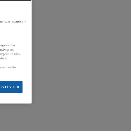
er sans accepter >
vigateur. Ces
analyser vos
propriée. Si vous
kies ».
ussi consulter
ONTINUER