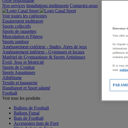
Offre responsable
Nos services
Installations multisports
Contactez-nous
Voir toutes les catégories
Equipement multisport
Sports collectifs
Bienvenue c
Sports de raquettes
Musculation et Fitness
Vous offrir u
Sports outdoor
En cliquant s
Aménagement extérieur - Stades, Aires de jeux
informations 
Aménagement intérieur - Gymnases et locaux
préférences d
Matériel de Gymnastique & Sports Artistiques
souhaitez plu
Éveil, Jeux et Motricité
Et si vous ch
Sports de Combat
notre
politi
Sports Aquatiques
Athlétisme
Textile et bagagerie
PARAME
Handisport et Sport adapté
Football
Voir tous les produits
Ballons de Football
Ballons Futsal
Buts de Football
Accessoires buts de Foot