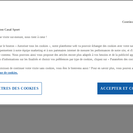
Continu
hez Casal Sport
ne visite sur-mesure, nous tient à cœur !
ur le bouton « Autoriser tous les cookies », notre plateforme web va pouvoir échanger des cookies avec votre na
permettent à notre équipe marketing et à nos partenaires internet de mesurer les performances de notre site, et d'
e contenu. Nous pouvons ainsi vous proposer des articles encore plus adaptés à vos besoins et de la publicité ap
s d'informations sur les finalités et choisir vos préférences par type de cookies, cliquez sur « Paramètres des coo
oisissez de continuer votre visite sans cookies, vous êtes le bienvenu aussi ! Pour en savoir plus, vous pouvez a
que de cookies.
TRES DES COOKIES
ACCEPTER ET C