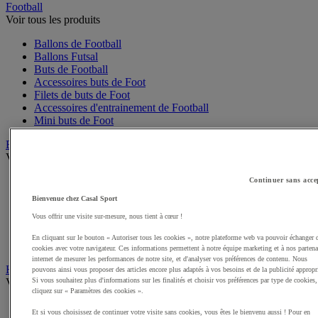
Football
Voir tous les produits
Ballons de Football
Ballons Futsal
Buts de Football
Accessoires buts de Foot
Filets de buts de Foot
Accessoires d'entrainement de Football
Mini buts de Foot
Basketball
Voir tous les produits
Ballons de Basket
Continuer sans acce
Accessoires entrainement de Basket
Bienvenue chez Casal Sport
Filets, cercles de Basket pour paniers
Vous offrir une visite sur-mesure, nous tient à cœur !
Panneaux de Basket
Accessoires terrain de Basket
En cliquant sur le bouton « Autoriser tous les cookies », notre plateforme web va pouvoir échanger 
Paniers de Basket, buts de Basket
cookies avec votre navigateur. Ces informations permettent à notre équipe marketing et à nos partena
internet de mesurer les performances de notre site, et d'analyser vos préférences de contenu. Nous
Handball
pouvons ainsi vous proposer des articles encore plus adaptés à vos besoins et de la publicité appropr
Voir tous les produits
Si vous souhaitez plus d'informations sur les finalités et choisir vos préférences par type de cookies,
cliquez sur « Paramètres des cookies ».
Ballons de Handball
Et si vous choisissez de continuer votre visite sans cookies, vous êtes le bienvenu aussi ! Pour en