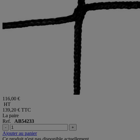
116,00 €
HT
139,20 €
TTC
La paire
Ref.
AB54233
-
+
Ajouter au panier
Ce produit n'est pas disponible actuellement.