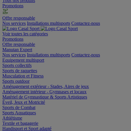
Tous nos produits
Promotions
Offre responsable
Nos services
Installations multisports
Contactez-nous
Voir toutes les catégories
Promotions
Offre responsable
Manutan Expert
Nos services
Installations multisports
Contactez-nous
Equipement multisport
Sports collectifs
Sports de raquettes
Musculation et Fitness
Sports outdoor
Aménagement extérieur - Stades, Aires de jeux
Aménagement intérieur - Gymnases et locaux
Matériel de Gymnastique & Sports Artistiques
Éveil, Jeux et Motricité
Sports de Combat
Sports Aquatiques
Athlétisme
Textile et bagagerie
Handisport et Sport adapté