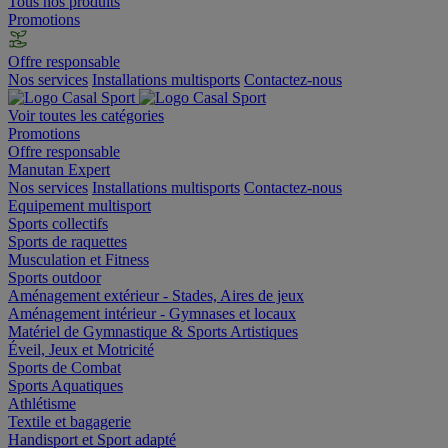
Tous nos produits
Promotions
Offre responsable
Nos services
Installations multisports
Contactez-nous
Voir toutes les catégories
Promotions
Offre responsable
Manutan Expert
Nos services
Installations multisports
Contactez-nous
Equipement multisport
Sports collectifs
Sports de raquettes
Musculation et Fitness
Sports outdoor
Aménagement extérieur - Stades, Aires de jeux
Aménagement intérieur - Gymnases et locaux
Matériel de Gymnastique & Sports Artistiques
Éveil, Jeux et Motricité
Sports de Combat
Sports Aquatiques
Athlétisme
Textile et bagagerie
Handisport et Sport adapté