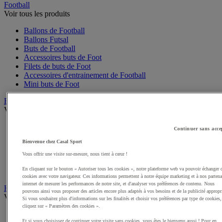
Football
Voir tous les produits
Ballons de Football
Ballons Futsal
Buts de Football
Accessoires buts de Foot
Filets de buts de Foot
Accessoires d'entrainement de Football
Mini buts de Foot
Basketball
Voir tous les produits
Ballons de Basket
Continuer sans acce
Accessoires entrainement de Basket
Bienvenue chez Casal Sport
Filets, cercles de Basket pour paniers
Panneaux de Basket
Vous offrir une visite sur-mesure, nous tient à cœur !
Accessoires terrain de Basket
En cliquant sur le bouton « Autoriser tous les cookies », notre plateforme web va pouvoir échanger 
Paniers de Basket, buts de Basket
cookies avec votre navigateur. Ces informations permettent à notre équipe marketing et à nos partena
internet de mesurer les performances de notre site, et d'analyser vos préférences de contenu. Nous
Handball
pouvons ainsi vous proposer des articles encore plus adaptés à vos besoins et de la publicité appropr
Voir tous les produits
Si vous souhaitez plus d'informations sur les finalités et choisir vos préférences par type de cookies,
cliquez sur « Paramètres des cookies ».
Ballons de Handball
Et si vous choisissez de continuer votre visite sans cookies, vous êtes le bienvenu aussi ! Pour en