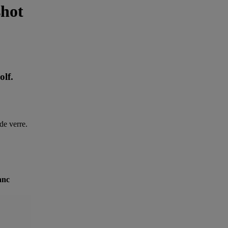
shot
olf.
 de verre.
anc