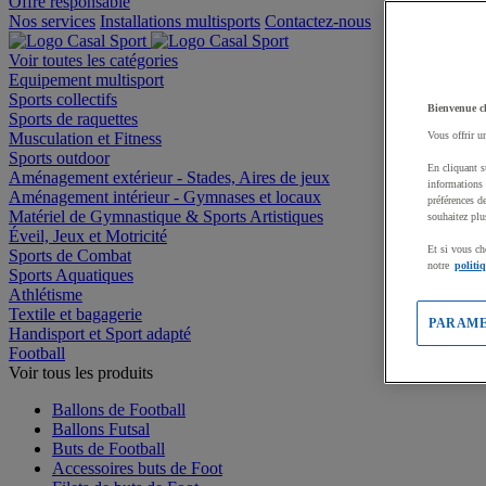
Offre responsable
Nos services
Installations multisports
Contactez-nous
Voir toutes les catégories
Equipement multisport
Sports collectifs
Bienvenue c
Sports de raquettes
Musculation et Fitness
Vous offrir u
Sports outdoor
En cliquant s
Aménagement extérieur - Stades, Aires de jeux
informations 
Aménagement intérieur - Gymnases et locaux
préférences d
Matériel de Gymnastique & Sports Artistiques
souhaitez plu
Éveil, Jeux et Motricité
Et si vous ch
Sports de Combat
notre
politi
Sports Aquatiques
Athlétisme
Textile et bagagerie
PARAME
Handisport et Sport adapté
Football
Voir tous les produits
Ballons de Football
Ballons Futsal
Buts de Football
Accessoires buts de Foot