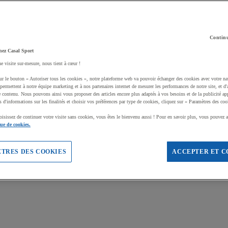
Continu
hez Casal Sport
ne visite sur-mesure, nous tient à cœur !
ur le bouton « Autoriser tous les cookies », notre plateforme web va pouvoir échanger des cookies avec votre na
permettent à notre équipe marketing et à nos partenaires internet de mesurer les performances de notre site, et d'
e contenu. Nous pouvons ainsi vous proposer des articles encore plus adaptés à vos besoins et de la publicité ap
s d'informations sur les finalités et choisir vos préférences par type de cookies, cliquez sur « Paramètres des coo
oisissez de continuer votre visite sans cookies, vous êtes le bienvenu aussi ! Pour en savoir plus, vous pouvez a
que de cookies.
TRES DES COOKIES
ACCEPTER ET C