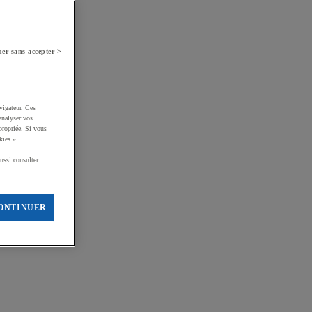
er sans accepter >
vigateur. Ces
analyser vos
propriée. Si vous
kies ».
ussi consulter
ONTINUER