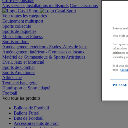
Offre responsable
Nos services
Installations multisports
Contactez-nous
Voir toutes les catégories
Equipement multisport
Sports collectifs
Bienvenue c
Sports de raquettes
Musculation et Fitness
Vous offrir u
Sports outdoor
En cliquant s
Aménagement extérieur - Stades, Aires de jeux
informations 
Aménagement intérieur - Gymnases et locaux
préférences d
Matériel de Gymnastique & Sports Artistiques
souhaitez plu
Éveil, Jeux et Motricité
Et si vous ch
Sports de Combat
notre
politi
Sports Aquatiques
Athlétisme
Textile et bagagerie
PARAME
Handisport et Sport adapté
Football
Voir tous les produits
Ballons de Football
Ballons Futsal
Buts de Football
Accessoires buts de Foot