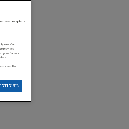
er sans accepter >
vigateur. Ces
analyser vos
propriée. Si vous
kies ».
ussi consulter
ONTINUER