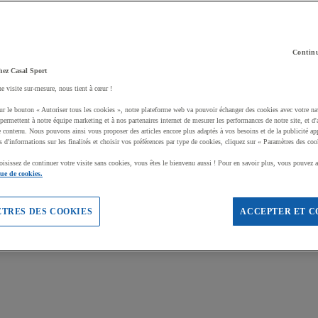
Continu
hez Casal Sport
ne visite sur-mesure, nous tient à cœur !
ur le bouton « Autoriser tous les cookies », notre plateforme web va pouvoir échanger des cookies avec votre na
permettent à notre équipe marketing et à nos partenaires internet de mesurer les performances de notre site, et d'
e contenu. Nous pouvons ainsi vous proposer des articles encore plus adaptés à vos besoins et de la publicité ap
s d'informations sur les finalités et choisir vos préférences par type de cookies, cliquez sur « Paramètres des coo
oisissez de continuer votre visite sans cookies, vous êtes le bienvenu aussi ! Pour en savoir plus, vous pouvez a
que de cookies.
TRES DES COOKIES
ACCEPTER ET C