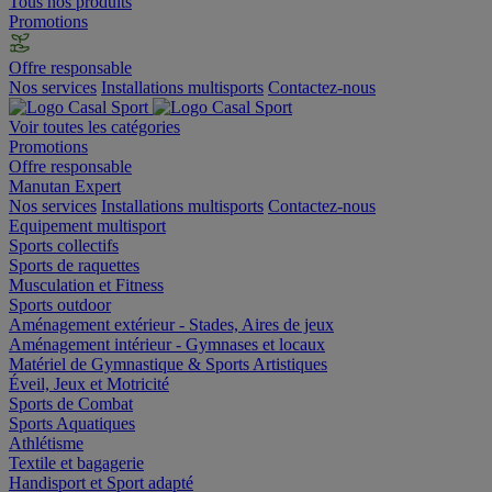
Tous nos produits
Promotions
Offre responsable
Nos services
Installations multisports
Contactez-nous
Voir toutes les catégories
Promotions
Offre responsable
Manutan Expert
Nos services
Installations multisports
Contactez-nous
Equipement multisport
Sports collectifs
Sports de raquettes
Musculation et Fitness
Sports outdoor
Aménagement extérieur - Stades, Aires de jeux
Aménagement intérieur - Gymnases et locaux
Matériel de Gymnastique & Sports Artistiques
Éveil, Jeux et Motricité
Sports de Combat
Sports Aquatiques
Athlétisme
Textile et bagagerie
Handisport et Sport adapté