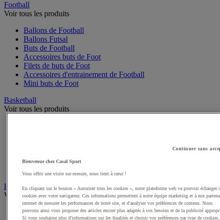
Football
Voir tous les produits
Ballons de Football
Ballons Futsal
Buts de Football
Accessoires buts de Foot
Filets de buts de Foot
Accessoires d'entrainement de Football
Mini buts de Foot
Basketball
Voir tous les produits
Ballons de Basket
Accessoires entrainement de Basket
Filets, cercles de Basket pour paniers
Continuer sans acce
Panneaux de Basket
Accessoires terrain de Basket
Bienvenue chez Casal Sport
Paniers de Basket, buts de Basket
Vous offrir une visite sur-mesure, nous tient à cœur !
Handball
En cliquant sur le bouton « Autoriser tous les cookies », notre plateforme web va pouvoir échanger 
Voir tous les produits
cookies avec votre navigateur. Ces informations permettent à notre équipe marketing et à nos partena
internet de mesurer les performances de notre site, et d'analyser vos préférences de contenu. Nous
Ballons de Handball
pouvons ainsi vous proposer des articles encore plus adaptés à vos besoins et de la publicité appropr
Si vous souhaitez plus d'informations sur les finalités et choisir vos préférences par type de cookies,