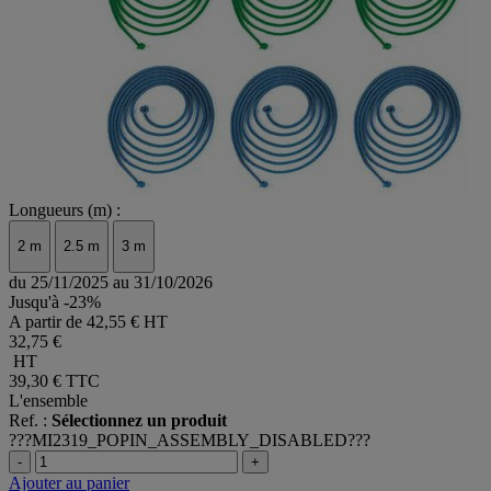
Longueurs (m) :
2 m
2.5 m
3 m
du 25/11/2025 au 31/10/2026
Jusqu'à -23%
A partir de
42,55 € HT
32,75 €
HT
39,30 €
TTC
L'ensemble
Ref. :
Sélectionnez un produit
???MI2319_POPIN_ASSEMBLY_DISABLED???
-
+
Ajouter au panier