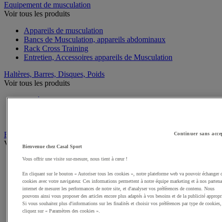
Equipement de musculation
Voir tous les produits
Appareils de musculation
Bancs de Musculation, appareils abdominaux
Rack Cross Training
Entretien, Accessoires appareils de Musculation
Haltères, Barres, Disques, Poids
Voir tous les produits
Haltères Musculation et Fitness
Poids Musculation et Fitness
Barres Musculation et Fitness
Equipement de Fitness et Cross training
Continuer sans acce
Voir tous les produits
Bienvenue chez Casal Sport
Kettlebell
Vous offrir une visite sur-mesure, nous tient à cœur !
Tapis de sol pour le Fitness
En cliquant sur le bouton « Autoriser tous les cookies », notre plateforme web va pouvoir échanger 
Cordes à sauter
cookies avec votre navigateur. Ces informations permettent à notre équipe marketing et à nos partena
Steps
internet de mesurer les performances de notre site, et d'analyser vos préférences de contenu. Nous
Elastiques et Sangles de Musculation et Fitness
pouvons ainsi vous proposer des articles encore plus adaptés à vos besoins et de la publicité appropr
Swiss ball
Si vous souhaitez plus d'informations sur les finalités et choisir vos préférences par type de cookies,
cliquez sur « Paramètres des cookies ».
Médecine balls et Sacs lestés