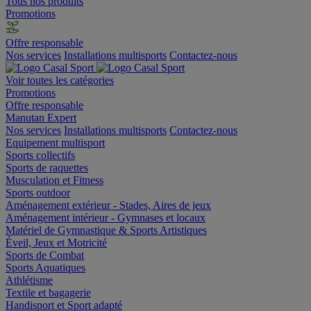
Tous nos produits
Promotions
Offre responsable
Nos services
Installations multisports
Contactez-nous
Voir toutes les catégories
Promotions
Offre responsable
Manutan Expert
Nos services
Installations multisports
Contactez-nous
Equipement multisport
Sports collectifs
Sports de raquettes
Musculation et Fitness
Sports outdoor
Aménagement extérieur - Stades, Aires de jeux
Aménagement intérieur - Gymnases et locaux
Matériel de Gymnastique & Sports Artistiques
Éveil, Jeux et Motricité
Sports de Combat
Sports Aquatiques
Athlétisme
Textile et bagagerie
Handisport et Sport adapté