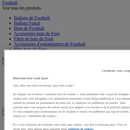
Football
Voir tous les produits
Ballons de Football
Ballons Futsal
Buts de Football
Accessoires buts de Foot
Filets de buts de Foot
Accessoires d'entrainement de Football
Mini buts de Foot
Basketball
Voir tous les produits
Continuer sans acce
Ballons de Basket
Bienvenue chez Casal Sport
Accessoires entrainement de Basket
Filets, cercles de Basket pour paniers
Vous offrir une visite sur-mesure, nous tient à cœur !
Panneaux de Basket
Accessoires terrain de Basket
En cliquant sur le bouton « Autoriser tous les cookies », notre plateforme web va pouvoir échanger 
cookies avec votre navigateur. Ces informations permettent à notre équipe marketing et à nos partena
Paniers de Basket, buts de Basket
internet de mesurer les performances de notre site, et d'analyser vos préférences de contenu. Nous
pouvons ainsi vous proposer des articles encore plus adaptés à vos besoins et de la publicité appropr
Handball
Si vous souhaitez plus d'informations sur les finalités et choisir vos préférences par type de cookies,
Voir tous les produits
cliquez sur « Paramètres des cookies ».
Ballons de Handball
Et si vous choisissez de continuer votre visite sans cookies, vous êtes le bienvenu aussi ! Pour en
savoir plus, vous pouvez aussi consulter notre
politique de cookies.