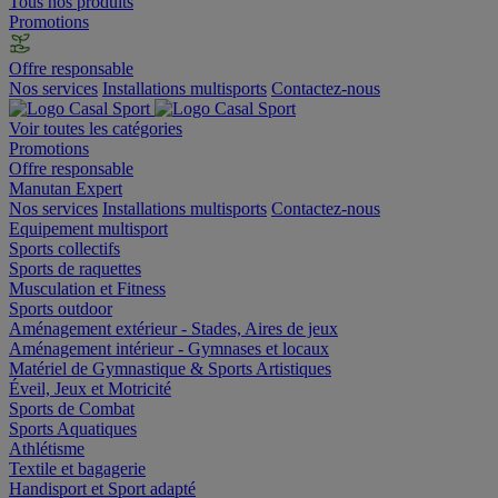
Tous nos produits
Promotions
Offre responsable
Nos services
Installations multisports
Contactez-nous
Voir toutes les catégories
Promotions
Offre responsable
Manutan Expert
Nos services
Installations multisports
Contactez-nous
Equipement multisport
Sports collectifs
Sports de raquettes
Musculation et Fitness
Sports outdoor
Aménagement extérieur - Stades, Aires de jeux
Aménagement intérieur - Gymnases et locaux
Matériel de Gymnastique & Sports Artistiques
Éveil, Jeux et Motricité
Sports de Combat
Sports Aquatiques
Athlétisme
Textile et bagagerie
Handisport et Sport adapté