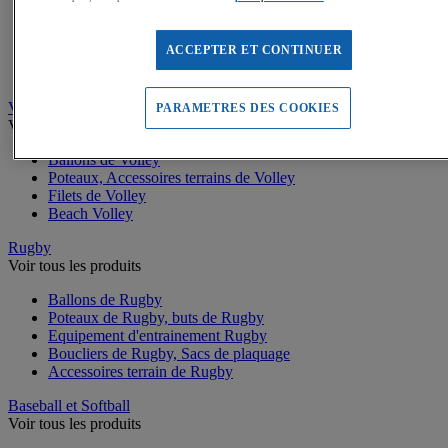
Buts de Handball
Filets de but de Hand
Accessoires d'entrainement de Handball
ACCEPTER ET CONTINUER
Accessoires buts de Hand
Sandball
Volleyball
PARAMETRES DES COOKIES
Voir tous les produits
Ballons de Volley
Poteaux, Accessoires terrains de Volley
Filets de Volley
Beach Volley
Rugby
Voir tous les produits
Ballons de Rugby
Poteaux de Rugby, buts de Rugby
Equipement d'entrainement Rugby
Boucliers de Rugby, Sacs de plaquage
Accessoires terrain de Rugby
Baseball et Softball
Voir tous les produits