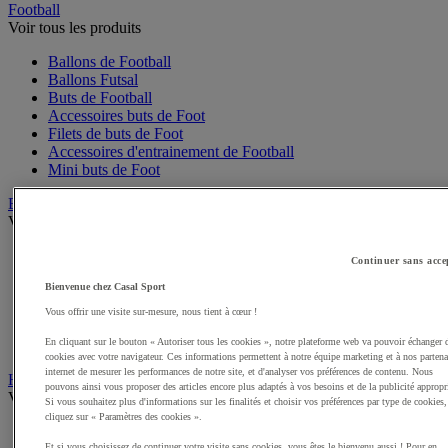
Football
Voir tous les produits
Ballons de Football
Ballons Futsal
Buts de Football
Accessoires buts de Foot
Filets de buts de Foot
Accessoires d'entrainement de Football
Mini buts de Foot
Basketball
Voir tous les produits
Ballons de Basket
Continuer sans acce
Accessoires entrainement de Basket
Bienvenue chez Casal Sport
Filets, cercles de Basket pour paniers
Panneaux de Basket
Vous offrir une visite sur-mesure, nous tient à cœur !
Accessoires terrain de Basket
En cliquant sur le bouton « Autoriser tous les cookies », notre plateforme web va pouvoir échanger 
Paniers de Basket, buts de Basket
cookies avec votre navigateur. Ces informations permettent à notre équipe marketing et à nos partena
internet de mesurer les performances de notre site, et d'analyser vos préférences de contenu. Nous
Handball
pouvons ainsi vous proposer des articles encore plus adaptés à vos besoins et de la publicité appropr
Voir tous les produits
Si vous souhaitez plus d'informations sur les finalités et choisir vos préférences par type de cookies,
cliquez sur « Paramètres des cookies ».
Ballons de Handball
Et si vous choisissez de continuer votre visite sans cookies, vous êtes le bienvenu aussi ! Pour en