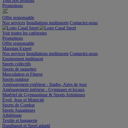
Tous nos produits
Promotions
Offre responsable
Nos services
Installations multisports
Contactez-nous
Voir toutes les catégories
Promotions
Offre responsable
Manutan Expert
Nos services
Installations multisports
Contactez-nous
Equipement multisport
Sports collectifs
Sports de raquettes
Musculation et Fitness
Sports outdoor
Aménagement extérieur - Stades, Aires de jeux
Aménagement intérieur - Gymnases et locaux
Matériel de Gymnastique & Sports Artistiques
Éveil, Jeux et Motricité
Sports de Combat
Sports Aquatiques
Athlétisme
Textile et bagagerie
Handisport et Sport adapté