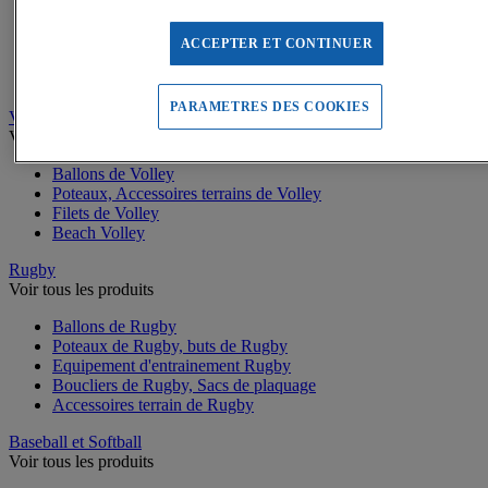
Buts de Handball
Filets de but de Hand
Accessoires d'entrainement de Handball
ACCEPTER ET CONTINUER
Accessoires buts de Hand
Sandball
PARAMETRES DES COOKIES
Volleyball
Voir tous les produits
Ballons de Volley
Poteaux, Accessoires terrains de Volley
Filets de Volley
Beach Volley
Rugby
Voir tous les produits
Ballons de Rugby
Poteaux de Rugby, buts de Rugby
Equipement d'entrainement Rugby
Boucliers de Rugby, Sacs de plaquage
Accessoires terrain de Rugby
Baseball et Softball
Voir tous les produits