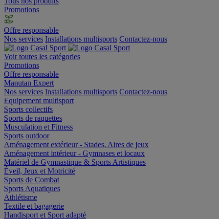
Tous nos produits
Promotions
Offre responsable
Nos services
Installations multisports
Contactez-nous
Voir toutes les catégories
Promotions
Offre responsable
Manutan Expert
Nos services
Installations multisports
Contactez-nous
Equipement multisport
Sports collectifs
Sports de raquettes
Musculation et Fitness
Sports outdoor
Aménagement extérieur - Stades, Aires de jeux
Aménagement intérieur - Gymnases et locaux
Matériel de Gymnastique & Sports Artistiques
Éveil, Jeux et Motricité
Sports de Combat
Sports Aquatiques
Athlétisme
Textile et bagagerie
Handisport et Sport adapté