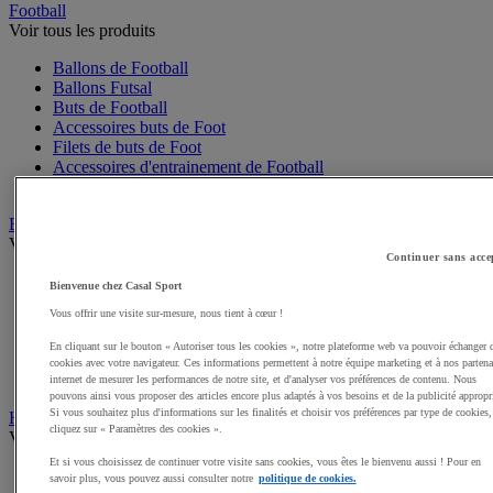
Football
Voir tous les produits
Ballons de Football
Ballons Futsal
Buts de Football
Accessoires buts de Foot
Filets de buts de Foot
Accessoires d'entrainement de Football
Mini buts de Foot
Basketball
Voir tous les produits
Continuer sans acce
Ballons de Basket
Bienvenue chez Casal Sport
Accessoires entrainement de Basket
Vous offrir une visite sur-mesure, nous tient à cœur !
Filets, cercles de Basket pour paniers
Panneaux de Basket
En cliquant sur le bouton « Autoriser tous les cookies », notre plateforme web va pouvoir échanger 
Accessoires terrain de Basket
cookies avec votre navigateur. Ces informations permettent à notre équipe marketing et à nos partena
Paniers de Basket, buts de Basket
internet de mesurer les performances de notre site, et d'analyser vos préférences de contenu. Nous
pouvons ainsi vous proposer des articles encore plus adaptés à vos besoins et de la publicité appropr
Si vous souhaitez plus d'informations sur les finalités et choisir vos préférences par type de cookies,
Handball
cliquez sur « Paramètres des cookies ».
Voir tous les produits
Et si vous choisissez de continuer votre visite sans cookies, vous êtes le bienvenu aussi ! Pour en
Ballons de Handball
savoir plus, vous pouvez aussi consulter notre
politique de cookies.