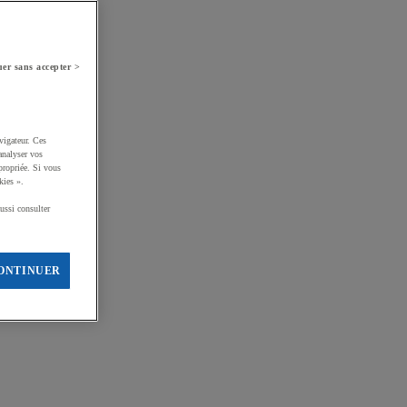
er sans accepter >
vigateur. Ces
analyser vos
propriée. Si vous
kies ».
ussi consulter
ONTINUER