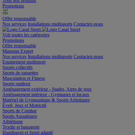
Tous nos produits
Promotions
Offre responsable
Nos services
Installations multisports
Contactez-nous
Voir toutes les catégories
Promotions
Offre responsable
Manutan Expert
Nos services
Installations multisports
Contactez-nous
Equipement multisport
Sports collectifs
Sports de raquettes
Musculation et Fitness
Sports outdoor
Aménagement extérieur - Stades, Aires de jeux
Aménagement intérieur - Gymnases et locaux
Matériel de Gymnastique & Sports Artistiques
Éveil, Jeux et Motricité
Sports de Combat
Sports Aquatiques
Athlétisme
Textile et bagagerie
Handisport et Sport adapté