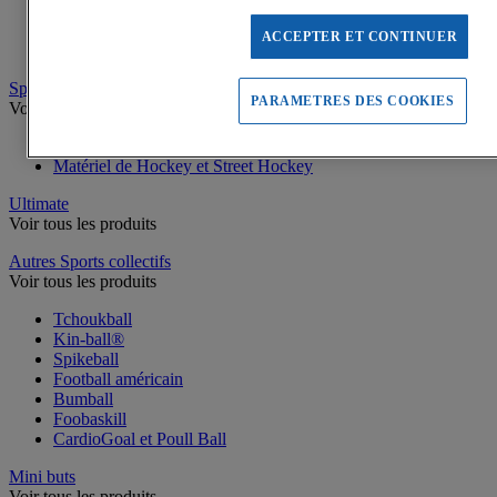
Battes de Baseball
Balles de Baseball et Softball
ACCEPTER ET CONTINUER
Gants, Protections, Accessoires de Baseball
Sports de crosse
PARAMETRES DES COOKIES
Voir tous les produits
Matériel Floorball, Unihockey, Lacrosse
Matériel de Hockey et Street Hockey
Ultimate
Voir tous les produits
Autres Sports collectifs
Voir tous les produits
Tchoukball
Kin-ball®
Spikeball
Football américain
Bumball
Foobaskill
CardioGoal et Poull Ball
Mini buts
Voir tous les produits