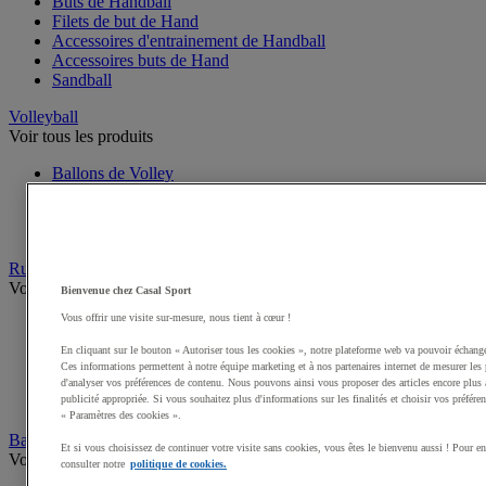
Buts de Handball
Filets de but de Hand
Accessoires d'entrainement de Handball
Accessoires buts de Hand
Sandball
Volleyball
Voir tous les produits
Ballons de Volley
Poteaux, Accessoires terrains de Volley
Filets de Volley
Beach Volley
Rugby
Voir tous les produits
Bienvenue chez Casal Sport
Vous offrir une visite sur-mesure, nous tient à cœur !
Ballons de Rugby
Poteaux de Rugby, buts de Rugby
En cliquant sur le bouton « Autoriser tous les cookies », notre plateforme web va pouvoir échange
Equipement d'entrainement Rugby
Ces informations permettent à notre équipe marketing et à nos partenaires internet de mesurer les 
Boucliers de Rugby, Sacs de plaquage
d'analyser vos préférences de contenu. Nous pouvons ainsi vous proposer des articles encore plus 
publicité appropriée. Si vous souhaitez plus d'informations sur les finalités et choisir vos préfére
Accessoires terrain de Rugby
« Paramètres des cookies ».
Baseball et Softball
Et si vous choisissez de continuer votre visite sans cookies, vous êtes le bienvenu aussi ! Pour e
Voir tous les produits
consulter notre
politique de cookies.