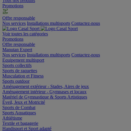
Tous nos produits
Promotions
Offre responsable
Nos services
Installations multisports
Contactez-nous
Voir toutes les catégories
Promotions
Offre responsable
Manutan Expert
Nos services
Installations multisports
Contactez-nous
Equipement multisport
Sports collectifs
Sports de raquettes
Musculation et Fitness
Sports outdoor
Aménagement extérieur - Stades, Aires de jeux
Aménagement intérieur - Gymnases et locaux
Matériel de Gymnastique & Sports Artistiques
Éveil, Jeux et Motricité
Sports de Combat
Sports Aquatiques
Athlétisme
Textile et bagagerie
Handisport et Sport adapté