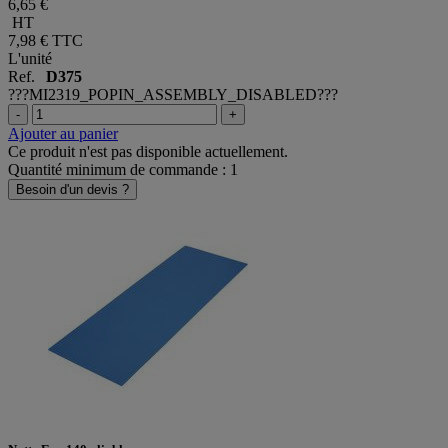
6,65 €
HT
7,98 €
TTC
L'unité
Ref.
D375
???MI2319_POPIN_ASSEMBLY_DISABLED???
-
+
Ajouter au panier
Ce produit n'est pas disponible actuellement.
Quantité minimum de commande : 1
Besoin d'un devis ?