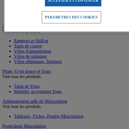
Battle rope
ACCEPTER ET CONTINUER
Appareils abdominaux
Supports pompes
Bracelets lestés de Fitness
PARAMETRES DES COOKIES
Appareils Fitness et Cardio training
Voir tous les produits
Rameurs et SkiErg
Tapis de course
Vélos d'appartement
Vélos de spinning
Vélos elliptiques, Steppers
Pilate, Gym douce et Yoga
Voir tous les produits
Tapis de Yoga
Matériel, accessoires Yoga
Aménagement salle de Musculation
Voir tous les produits
Tableaux, Fiches, Posters Musculation
Protections Musculation