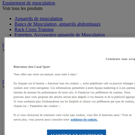
Equipement de musculation
Voir tous les produits
Appareils de musculation
Bancs de Musculation, appareils abdominaux
Rack Cross Training
Entretien, Accessoires appareils de Musculation
Haltères, Barres, Disques, Poids
Voir tous les produits
Continuer sans acce
Haltères Musculation et Fitness
Poids Musculation et Fitness
Bienvenue chez Casal Sport
Barres Musculation et Fitness
Vous offrir une visite sur-mesure, nous tient à cœur !
Equipement de Fitness et Cross training
En cliquant sur le bouton « Autoriser tous les cookies », notre plateforme web va pouvoir échanger 
Voir tous les produits
cookies avec votre navigateur. Ces informations permettent à notre équipe marketing et à nos partena
internet de mesurer les performances de notre site, et d'analyser vos préférences de contenu. Nous
Kettlebell
pouvons ainsi vous proposer des articles encore plus adaptés à vos besoins et de la publicité appropr
Si vous souhaitez plus d'informations sur les finalités et choisir vos préférences par type de cookies,
Tapis de sol pour le Fitness
cliquez sur « Paramètres des cookies ».
Cordes à sauter
Steps
Et si vous choisissez de continuer votre visite sans cookies, vous êtes le bienvenu aussi ! Pour en
Elastiques et Sangles de Musculation et Fitness
savoir plus, vous pouvez aussi consulter notre
politique de cookies.
Swiss ball
Médecine balls et Sacs lestés