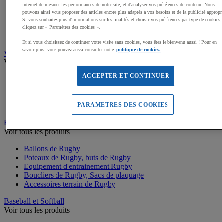
Buts de Handball
internet de mesurer les performances de notre site, et d'analyser vos préférences de contenu. Nous
Filets de but de Hand
pouvons ainsi vous proposer des articles encore plus adaptés à vos besoins et de la publicité appropr
Accessoires d'entrainement de Handball
Si vous souhaitez plus d'informations sur les finalités et choisir vos préférences par type de cookies,
Accessoires buts de Hand
cliquez sur « Paramètres des cookies ».
Sandball
Et si vous choisissez de continuer votre visite sans cookies, vous êtes le bienvenu aussi ! Pour en
savoir plus, vous pouvez aussi consulter notre
politique de cookies.
Volleyball
Voir tous les produits
ACCEPTER ET CONTINUER
Ballons de Volley
Poteaux, Accessoires terrains de Volley
Filets de Volley
PARAMETRES DES COOKIES
Beach Volley
Rugby
Voir tous les produits
Ballons de Rugby
Poteaux de Rugby, buts de Rugby
Equipement d'entrainement Rugby
Boucliers de Rugby, Sacs de plaquage
Accessoires terrain de Rugby
Baseball et Softball
Voir tous les produits