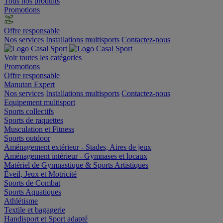
Tous nos produits
Promotions
Offre responsable
Nos services
Installations multisports
Contactez-nous
Voir toutes les catégories
Promotions
Offre responsable
Manutan Expert
Nos services
Installations multisports
Contactez-nous
Equipement multisport
Sports collectifs
Sports de raquettes
Musculation et Fitness
Sports outdoor
Aménagement extérieur - Stades, Aires de jeux
Aménagement intérieur - Gymnases et locaux
Matériel de Gymnastique & Sports Artistiques
Éveil, Jeux et Motricité
Sports de Combat
Sports Aquatiques
Athlétisme
Textile et bagagerie
Handisport et Sport adapté