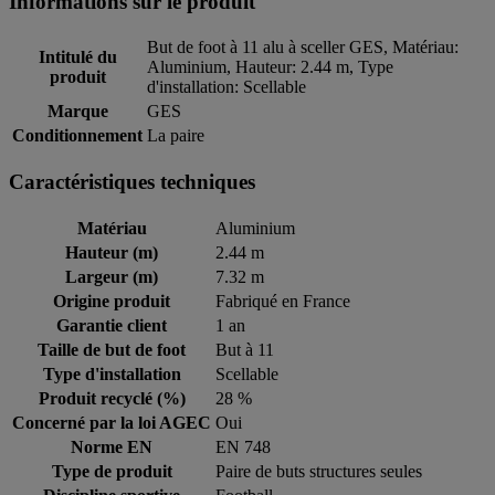
Informations sur le produit
But de foot à 11 alu à sceller GES, Matériau:
Intitulé du
Aluminium, Hauteur: 2.44 m, Type
produit
d'installation: Scellable
Marque
GES
Conditionnement
La paire
Caractéristiques techniques
Matériau
Aluminium
Hauteur (m)
2.44 m
Largeur (m)
7.32 m
Origine produit
Fabriqué en France
Garantie client
1 an
Taille de but de foot
But à 11
Type d'installation
Scellable
Produit recyclé (%)
28 %
Concerné par la loi AGEC
Oui
Norme EN
EN 748
Type de produit
Paire de buts structures seules