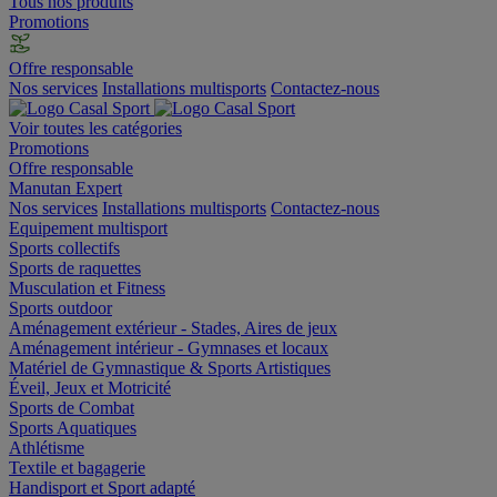
Tous nos produits
Promotions
Offre responsable
Nos services
Installations multisports
Contactez-nous
Voir toutes les catégories
Promotions
Offre responsable
Manutan Expert
Nos services
Installations multisports
Contactez-nous
Equipement multisport
Sports collectifs
Sports de raquettes
Musculation et Fitness
Sports outdoor
Aménagement extérieur - Stades, Aires de jeux
Aménagement intérieur - Gymnases et locaux
Matériel de Gymnastique & Sports Artistiques
Éveil, Jeux et Motricité
Sports de Combat
Sports Aquatiques
Athlétisme
Textile et bagagerie
Handisport et Sport adapté