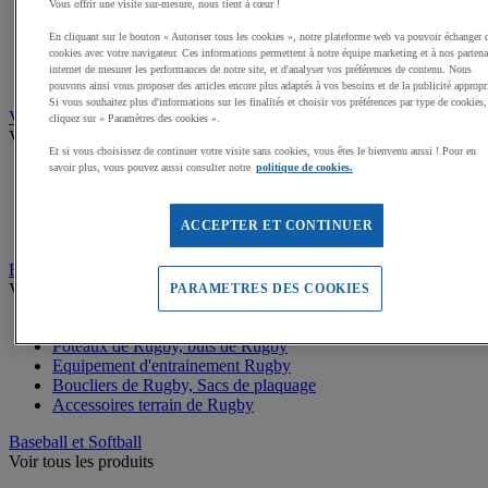
Buts de Handball
Vous offrir une visite sur-mesure, nous tient à cœur !
Filets de but de Hand
En cliquant sur le bouton « Autoriser tous les cookies », notre plateforme web va pouvoir échanger 
Accessoires d'entrainement de Handball
cookies avec votre navigateur. Ces informations permettent à notre équipe marketing et à nos partena
Accessoires buts de Hand
internet de mesurer les performances de notre site, et d'analyser vos préférences de contenu. Nous
Sandball
pouvons ainsi vous proposer des articles encore plus adaptés à vos besoins et de la publicité appropr
Si vous souhaitez plus d'informations sur les finalités et choisir vos préférences par type de cookies,
Volleyball
cliquez sur « Paramètres des cookies ».
Voir tous les produits
Et si vous choisissez de continuer votre visite sans cookies, vous êtes le bienvenu aussi ! Pour en
savoir plus, vous pouvez aussi consulter notre
politique de cookies.
Ballons de Volley
Poteaux, Accessoires terrains de Volley
Filets de Volley
ACCEPTER ET CONTINUER
Beach Volley
Rugby
Voir tous les produits
PARAMETRES DES COOKIES
Ballons de Rugby
Poteaux de Rugby, buts de Rugby
Equipement d'entrainement Rugby
Boucliers de Rugby, Sacs de plaquage
Accessoires terrain de Rugby
Baseball et Softball
Voir tous les produits