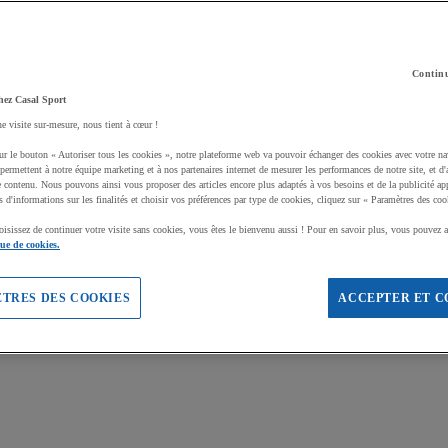
Continu
hez Casal Sport
ne visite sur-mesure, nous tient à cœur !
ur le bouton « Autoriser tous les cookies », notre plateforme web va pouvoir échanger des cookies avec votre na
permettent à notre équipe marketing et à nos partenaires internet de mesurer les performances de notre site, et d'
e contenu. Nous pouvons ainsi vous proposer des articles encore plus adaptés à vos besoins et de la publicité ap
s d'informations sur les finalités et choisir vos préférences par type de cookies, cliquez sur « Paramètres des coo
oisissez de continuer votre visite sans cookies, vous êtes le bienvenu aussi ! Pour en savoir plus, vous pouvez a
que de cookies.
TRES DES COOKIES
ACCEPTER ET C