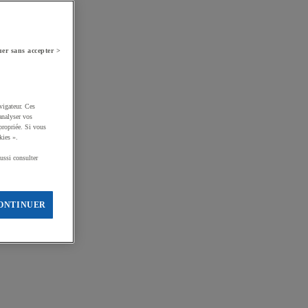
er sans accepter >
vigateur. Ces
analyser vos
propriée. Si vous
kies ».
ussi consulter
ONTINUER