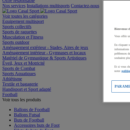
Offre responsable
Nos services
Installations multisports
Contactez-nous
Voir toutes les catégories
Equipement multisport
Sports collectifs
Bienvenue c
Sports de raquettes
Musculation et Fitness
Vous offrir u
Sports outdoor
En cliquant s
Aménagement extérieur - Stades, Aires de jeux
informations 
Aménagement intérieur - Gymnases et locaux
préférences d
Matériel de Gymnastique & Sports Artistiques
souhaitez plu
Éveil, Jeux et Motricité
Et si vous ch
Sports de Combat
notre
politi
Sports Aquatiques
Athlétisme
Textile et bagagerie
PARAME
Handisport et Sport adapté
Football
Voir tous les produits
Ballons de Football
Ballons Futsal
Buts de Football
Accessoires buts de Foot