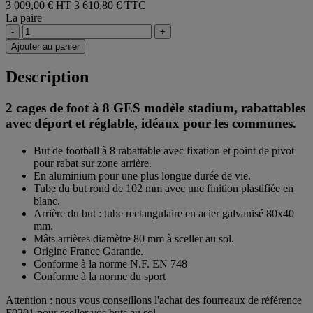
3 009,00 € HT
3 610,80 € TTC
La paire
-
+
Ajouter au panier
Description
2 cages de foot à 8 GES modèle stadium, rabattables
avec déport et réglable, idéaux pour les communes.
But de football à 8 rabattable avec fixation et point de pivot
pour rabat sur zone arrière.
En aluminium pour une plus longue durée de vie.
Tube du but rond de 102 mm avec une finition plastifiée en
blanc.
Arrière du but : tube rectangulaire en acier galvanisé 80x40
mm.
Mâts arrières diamètre 80 mm à sceller au sol.
Origine France Garantie.
Conforme à la norme N.F. EN 748
Conforme à la norme du sport
Attention : nous vous conseillons l'achat des fourreaux de référence
F0201 pour sceller vos buts au sol.