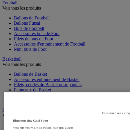
Football
Voir tous les produits
Ballons de Football
Ballons Futsal
Buts de Football
Accessoires buts de Foot
Filets de buts de Foot
Accessoires d'entrainement de Football
Mini buts de Foot
Basketball
Voir tous les produits
Ballons de Basket
Accessoires entrainement de Basket
Filets, cercles de Basket pour paniers
Panneaux de Basket
Accessoires terrain de Basket
Paniers de Basket, buts de Basket
Handball
Continuer sans acce
Voir tous les produits
Bienvenue chez Casal Sport
Ballons de Handball
Vous offrir une visite sur-mesure, nous tient à cœur !