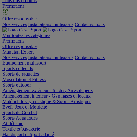
Tous nos produits
Promotions
Offre responsable
Nos services
Installations multisports
Contactez-nous
Voir toutes les catégories
Promotions
Offre responsable
Manutan Expert
Nos services
Installations multisports
Contactez-nous
Equipement multisport
Sports collectifs
Sports de raquettes
Musculation et Fitness
Sports outdoor
Aménagement extérieur - Stades, Aires de jeux
Aménagement intérieur - Gymnases et locaux
Matériel de Gymnastique & Sports Artistiques
Éveil, Jeux et Motricité
Sports de Combat
Sports Aquatiques
Athlétisme
Textile et bagagerie
Handisport et Sport adapté