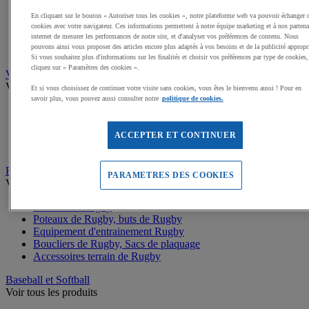
Buts de Handball
Filets de but de Hand
En cliquant sur le bouton « Autoriser tous les cookies », notre plateforme web va pouvoir échanger 
Accessoires d'entrainement de Handball
cookies avec votre navigateur. Ces informations permettent à notre équipe marketing et à nos partena
Accessoires buts de Hand
internet de mesurer les performances de notre site, et d'analyser vos préférences de contenu. Nous
pouvons ainsi vous proposer des articles encore plus adaptés à vos besoins et de la publicité appropr
Sandball
Si vous souhaitez plus d'informations sur les finalités et choisir vos préférences par type de cookies,
cliquez sur « Paramètres des cookies ».
Volleyball
Voir tous les produits
Et si vous choisissez de continuer votre visite sans cookies, vous êtes le bienvenu aussi ! Pour en
savoir plus, vous pouvez aussi consulter notre
politique de cookies.
Ballons de Volley
Poteaux, Accessoires terrains de Volley
Filets de Volley
ACCEPTER ET CONTINUER
Beach Volley
Rugby
PARAMETRES DES COOKIES
Voir tous les produits
Ballons de Rugby
Poteaux de Rugby, buts de Rugby
Equipement d'entrainement Rugby
Boucliers de Rugby, Sacs de plaquage
Accessoires terrain de Rugby
Baseball et Softball
Voir tous les produits