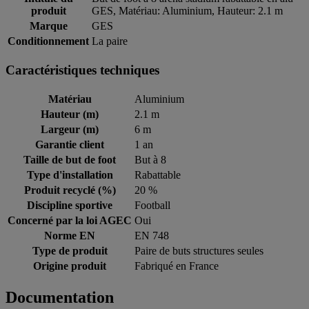
produit
GES, Matériau: Aluminium, Hauteur: 2.1 m
Marque
GES
Conditionnement
La paire
Caractéristiques techniques
Matériau
Aluminium
Hauteur (m)
2.1 m
Largeur (m)
6 m
Garantie client
1 an
Taille de but de foot
But à 8
Type d'installation
Rabattable
Produit recyclé (%)
20 %
Discipline sportive
Football
Concerné par la loi AGEC
Oui
Norme EN
EN 748
Type de produit
Paire de buts structures seules
Origine produit
Fabriqué en France
Documentation