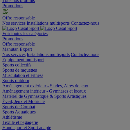
Tous nos produits
Promotions
Offre responsable
Nos services
Installations multisports
Contactez-nous
Voir toutes les catégories
Promotions
Offre responsable
Manutan Expert
Nos services
Installations multisports
Contactez-nous
Equipement multisport
Sports collectifs
Sports de raquettes
Musculation et Fitness
Sports outdoor
Aménagement extérieur - Stades, Aires de jeux
Aménagement intérieur - Gymnases et locaux
Matériel de Gymnastique & Sports Artistiques
Éveil, Jeux et Motricité
Sports de Combat
Sports Aquatiques
Athlétisme
Textile et bagagerie
Handisport et Sport adapté