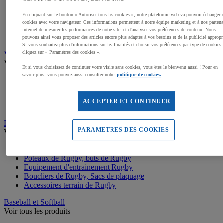
Buts de Handball
Filets de but de Hand
En cliquant sur le bouton « Autoriser tous les cookies », notre plateforme web va pouvoir échanger 
Accessoires d'entrainement de Handball
cookies avec votre navigateur. Ces informations permettent à notre équipe marketing et à nos partena
Accessoires buts de Hand
internet de mesurer les performances de notre site, et d'analyser vos préférences de contenu. Nous
Sandball
pouvons ainsi vous proposer des articles encore plus adaptés à vos besoins et de la publicité appropr
Si vous souhaitez plus d'informations sur les finalités et choisir vos préférences par type de cookies,
Volleyball
cliquez sur « Paramètres des cookies ».
Voir tous les produits
Et si vous choisissez de continuer votre visite sans cookies, vous êtes le bienvenu aussi ! Pour en
savoir plus, vous pouvez aussi consulter notre
politique de cookies.
Ballons de Volley
Poteaux, Accessoires terrains de Volley
Filets de Volley
ACCEPTER ET CONTINUER
Beach Volley
Rugby
PARAMETRES DES COOKIES
Voir tous les produits
Ballons de Rugby
Poteaux de Rugby, buts de Rugby
Equipement d'entrainement Rugby
Boucliers de Rugby, Sacs de plaquage
Accessoires terrain de Rugby
Baseball et Softball
Voir tous les produits