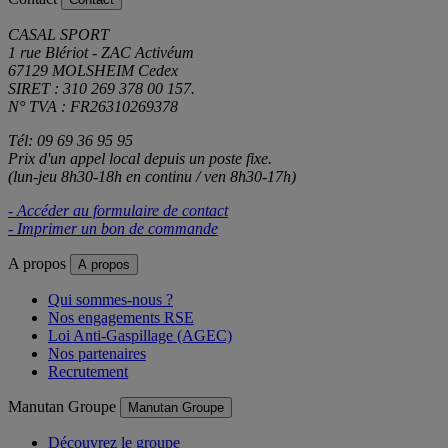
CASAL SPORT
1 rue Blériot - ZAC Activéum
67129 MOLSHEIM Cedex
SIRET : 310 269 378 00 157.
N° TVA : FR26310269378
Tél: 09 69 36 95 95
Prix d'un appel local depuis un poste fixe.
(lun-jeu 8h30-18h en continu / ven 8h30-17h)
- Accéder au formulaire de contact
- Imprimer un bon de commande
A propos
A propos
Qui sommes-nous ?
Nos engagements RSE
Loi Anti-Gaspillage (AGEC)
Nos partenaires
Recrutement
Manutan Groupe
Manutan Groupe
Découvrez le groupe