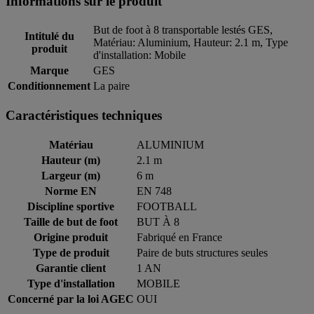
Informations sur le produit
But de foot à 8 transportable lestés GES,
Intitulé du
Matériau: Aluminium, Hauteur: 2.1 m, Type
produit
d'installation: Mobile
Marque
GES
Conditionnement
La paire
Caractéristiques techniques
Matériau
ALUMINIUM
Hauteur (m)
2.1 m
Largeur (m)
6 m
Norme EN
EN 748
Discipline sportive
FOOTBALL
Taille de but de foot
BUT À 8
Origine produit
Fabriqué en France
Type de produit
Paire de buts structures seules
Garantie client
1 AN
Type d'installation
MOBILE
Concerné par la loi AGEC
OUI