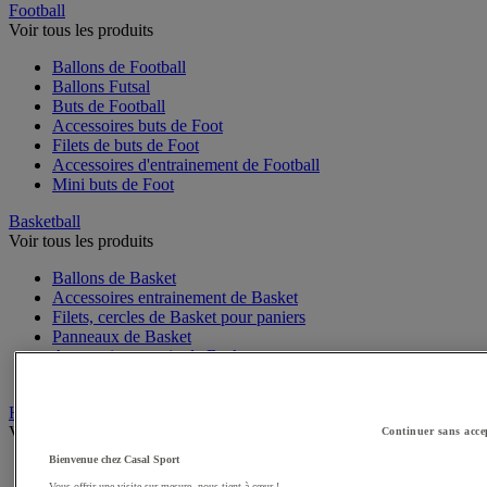
Football
Voir tous les produits
Ballons de Football
Ballons Futsal
Buts de Football
Accessoires buts de Foot
Filets de buts de Foot
Accessoires d'entrainement de Football
Mini buts de Foot
Basketball
Voir tous les produits
Ballons de Basket
Accessoires entrainement de Basket
Filets, cercles de Basket pour paniers
Panneaux de Basket
Accessoires terrain de Basket
Paniers de Basket, buts de Basket
Handball
Voir tous les produits
Continuer sans acce
Bienvenue chez Casal Sport
Ballons de Handball
Vous offrir une visite sur-mesure, nous tient à cœur !