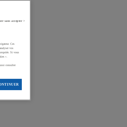
er sans accepter >
vigateur. Ces
analyser vos
propriée. Si vous
kies ».
ussi consulter
ONTINUER