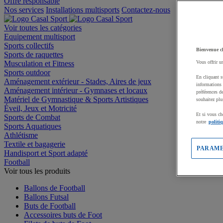
Offre responsable
Nos services
Installations multisports
Contactez-nous
Voir toutes les catégories
Equipement multisport
Sports collectifs
Bienvenue c
Sports de raquettes
Musculation et Fitness
Vous offrir u
Sports outdoor
En cliquant s
Aménagement extérieur - Stades, Aires de jeux
informations 
Aménagement intérieur - Gymnases et locaux
préférences d
Matériel de Gymnastique & Sports Artistiques
souhaitez plu
Éveil, Jeux et Motricité
Et si vous ch
Sports de Combat
notre
politi
Sports Aquatiques
Athlétisme
Textile et bagagerie
PARAME
Handisport et Sport adapté
Football
Voir tous les produits
Ballons de Football
Ballons Futsal
Buts de Football
Accessoires buts de Foot