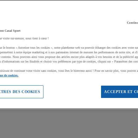
Continu
hez Casal Sport
ne visite sur-mesure, nous tient à cœur !
ur le bouton « Autoriser tous les cookies », notre plateforme web va pouvoir échanger des cookies avec votre na
permettent à notre équipe marketing et à nos partenaires internet de mesurer les performances de notre site, et d'
e contenu. Nous pouvons ainsi vous proposer des articles encore plus adaptés à vos besoins et de la publicité ap
s d'informations sur les finalités et choisir vos préférences par type de cookies, cliquez sur « Paramètres des coo
oisissez de continuer votre visite sans cookies, vous êtes le bienvenu aussi ! Pour en savoir plus, vous pouvez a
que de cookies.
TRES DES COOKIES
ACCEPTER ET C