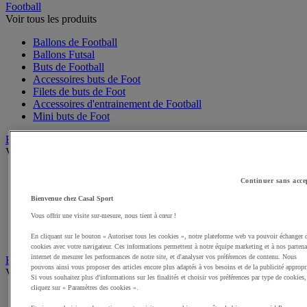
Football
Voir tous les produits
Ballons de Football
Ballons Futsal
Buts de Football
Accessoires buts de Foot
Filets de buts de Foot
Accessoires d'entrainement de Football
Mini buts de Foot
Basketball
Voir tous les produits
Ballons de Basket
Continuer sans acce
Accessoires entrainement de Basket
Filets, cercles de Basket pour paniers
Bienvenue chez Casal Sport
Panneaux de Basket
Vous offrir une visite sur-mesure, nous tient à cœur !
Accessoires terrain de Basket
Paniers de Basket, buts de Basket
En cliquant sur le bouton « Autoriser tous les cookies », notre plateforme web va pouvoir échanger 
cookies avec votre navigateur. Ces informations permettent à notre équipe marketing et à nos partena
internet de mesurer les performances de notre site, et d'analyser vos préférences de contenu. Nous
Handball
pouvons ainsi vous proposer des articles encore plus adaptés à vos besoins et de la publicité appropr
Voir tous les produits
Si vous souhaitez plus d'informations sur les finalités et choisir vos préférences par type de cookies,
cliquez sur « Paramètres des cookies ».
Ballons de Handball