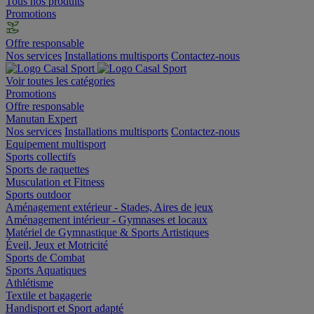
Tous nos produits
Promotions
Offre responsable
Nos services
Installations multisports
Contactez-nous
Voir toutes les catégories
Promotions
Offre responsable
Manutan Expert
Nos services
Installations multisports
Contactez-nous
Equipement multisport
Sports collectifs
Sports de raquettes
Musculation et Fitness
Sports outdoor
Aménagement extérieur - Stades, Aires de jeux
Aménagement intérieur - Gymnases et locaux
Matériel de Gymnastique & Sports Artistiques
Éveil, Jeux et Motricité
Sports de Combat
Sports Aquatiques
Athlétisme
Textile et bagagerie
Handisport et Sport adapté