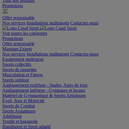
Tous nos produits
Promotions
Offre responsable
Nos services
Installations multisports
Contactez-nous
Voir toutes les catégories
Promotions
Offre responsable
Manutan Expert
Nos services
Installations multisports
Contactez-nous
Equipement multisport
Sports collectifs
Sports de raquettes
Musculation et Fitness
Sports outdoor
Aménagement extérieur - Stades, Aires de jeux
Aménagement intérieur - Gymnases et locaux
Matériel de Gymnastique & Sports Artistiques
Éveil, Jeux et Motricité
Sports de Combat
Sports Aquatiques
Athlétisme
Textile et bagagerie
Handisport et Sport adapté