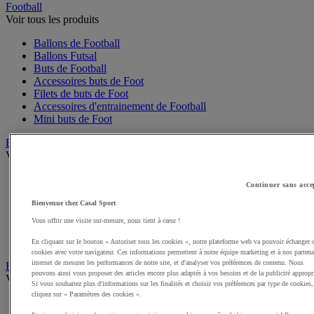
Football
Voir tous les produits
Ballons de Football
Ballons Futsal
Buts de Football
Accessoires buts de Foot
Filets de buts de Foot
Accessoires d'entrainement de Football
Mini buts de Foot
Basketball
Voir tous les produits
Ballons de Basket
Continuer sans acce
Accessoires entrainement de Basket
Filets, cercles de Basket pour paniers
Bienvenue chez Casal Sport
Panneaux de Basket
Vous offrir une visite sur-mesure, nous tient à cœur !
Accessoires terrain de Basket
Paniers de Basket, buts de Basket
En cliquant sur le bouton « Autoriser tous les cookies », notre plateforme web va pouvoir échanger 
cookies avec votre navigateur. Ces informations permettent à notre équipe marketing et à nos partena
internet de mesurer les performances de notre site, et d'analyser vos préférences de contenu. Nous
Handball
pouvons ainsi vous proposer des articles encore plus adaptés à vos besoins et de la publicité appropr
Voir tous les produits
Si vous souhaitez plus d'informations sur les finalités et choisir vos préférences par type de cookies,
cliquez sur « Paramètres des cookies ».
Ballons de Handball