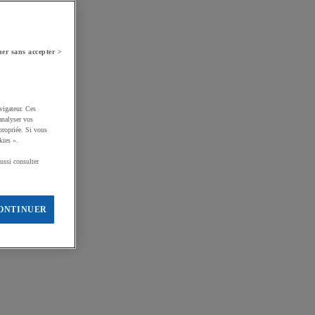
er sans accepter >
vigateur. Ces
analyser vos
propriée. Si vous
kies ».
ussi consulter
ONTINUER