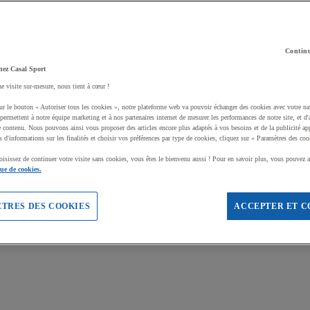
Continu
hez Casal Sport
ne visite sur-mesure, nous tient à cœur !
ur le bouton « Autoriser tous les cookies », notre plateforme web va pouvoir échanger des cookies avec votre na
permettent à notre équipe marketing et à nos partenaires internet de mesurer les performances de notre site, et d'
e contenu. Nous pouvons ainsi vous proposer des articles encore plus adaptés à vos besoins et de la publicité ap
s d'informations sur les finalités et choisir vos préférences par type de cookies, cliquez sur « Paramètres des coo
oisissez de continuer votre visite sans cookies, vous êtes le bienvenu aussi ! Pour en savoir plus, vous pouvez a
que de cookies.
TRES DES COOKIES
ACCEPTER ET C