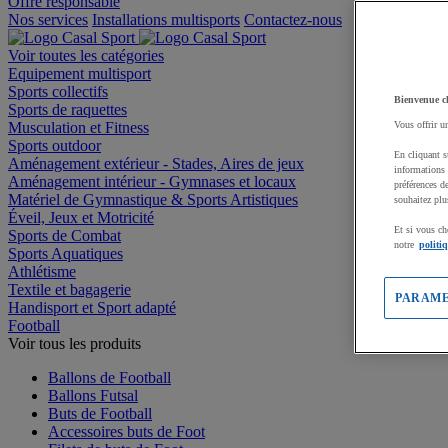
Offre responsable
Nos services
Installations multisports
Contactez-nous
Voir toutes les catégories
Equipement multisport
Sports collectifs
Bienvenue c
Sports de raquettes
Musculation et Fitness
Vous offrir u
Sports outdoor
En cliquant s
Aménagement extérieur - Stades, Aires de jeux
informations 
Aménagement intérieur - Gymnases et locaux
préférences d
Matériel de Gymnastique & Sports Artistiques
souhaitez plu
Éveil, Jeux et Motricité
Et si vous ch
Sports de Combat
notre
politi
Sports Aquatiques
Athlétisme
Textile et bagagerie
PARAME
Handisport et Sport adapté
Football
Voir tous les produits
Ballons de Football
Ballons Futsal
Buts de Football
Accessoires buts de Foot