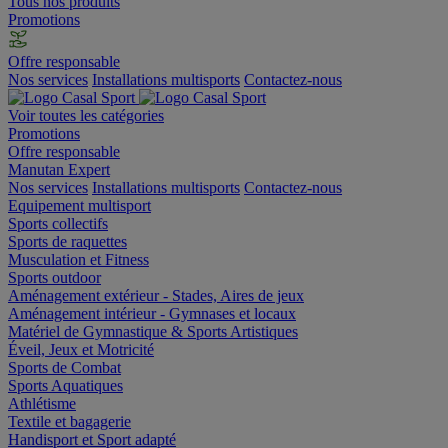
Tous nos produits
Promotions
Offre responsable
Nos services
Installations multisports
Contactez-nous
Voir toutes les catégories
Promotions
Offre responsable
Manutan Expert
Nos services
Installations multisports
Contactez-nous
Equipement multisport
Sports collectifs
Sports de raquettes
Musculation et Fitness
Sports outdoor
Aménagement extérieur - Stades, Aires de jeux
Aménagement intérieur - Gymnases et locaux
Matériel de Gymnastique & Sports Artistiques
Éveil, Jeux et Motricité
Sports de Combat
Sports Aquatiques
Athlétisme
Textile et bagagerie
Handisport et Sport adapté