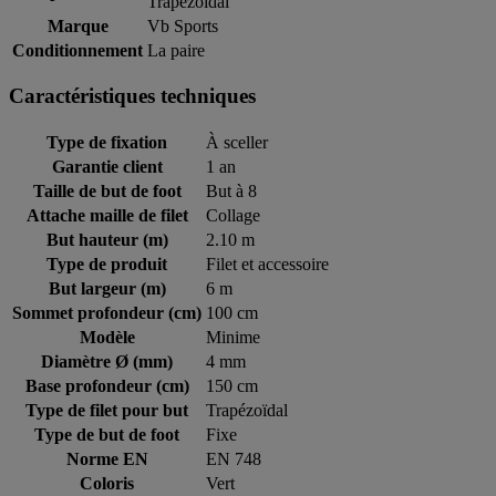
Trapézoïdal
Marque
Vb Sports
Conditionnement
La paire
Caractéristiques techniques
Type de fixation
À sceller
Garantie client
1 an
Taille de but de foot
But à 8
Attache maille de filet
Collage
But hauteur (m)
2.10 m
Type de produit
Filet et accessoire
But largeur (m)
6 m
Sommet profondeur (cm)
100 cm
Modèle
Minime
Diamètre Ø (mm)
4 mm
Base profondeur (cm)
150 cm
Type de filet pour but
Trapézoïdal
Type de but de foot
Fixe
Norme EN
EN 748
Coloris
Vert