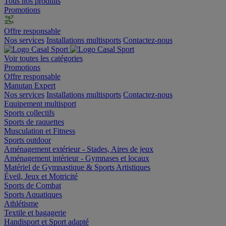
Tous nos produits
Promotions
Offre responsable
Nos services
Installations multisports
Contactez-nous
Voir toutes les catégories
Promotions
Offre responsable
Manutan Expert
Nos services
Installations multisports
Contactez-nous
Equipement multisport
Sports collectifs
Sports de raquettes
Musculation et Fitness
Sports outdoor
Aménagement extérieur - Stades, Aires de jeux
Aménagement intérieur - Gymnases et locaux
Matériel de Gymnastique & Sports Artistiques
Éveil, Jeux et Motricité
Sports de Combat
Sports Aquatiques
Athlétisme
Textile et bagagerie
Handisport et Sport adapté