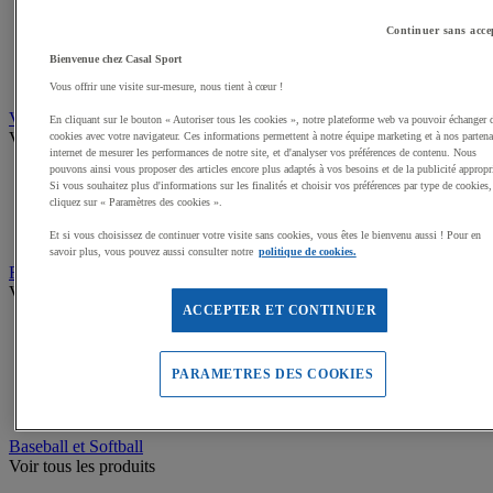
Buts de Handball
Filets de but de Hand
Continuer sans acce
Accessoires d'entrainement de Handball
Accessoires buts de Hand
Bienvenue chez Casal Sport
Sandball
Vous offrir une visite sur-mesure, nous tient à cœur !
Volleyball
En cliquant sur le bouton « Autoriser tous les cookies », notre plateforme web va pouvoir échanger 
Voir tous les produits
cookies avec votre navigateur. Ces informations permettent à notre équipe marketing et à nos partena
internet de mesurer les performances de notre site, et d'analyser vos préférences de contenu. Nous
pouvons ainsi vous proposer des articles encore plus adaptés à vos besoins et de la publicité appropr
Ballons de Volley
Si vous souhaitez plus d'informations sur les finalités et choisir vos préférences par type de cookies,
Poteaux, Accessoires terrains de Volley
cliquez sur « Paramètres des cookies ».
Filets de Volley
Beach Volley
Et si vous choisissez de continuer votre visite sans cookies, vous êtes le bienvenu aussi ! Pour en
savoir plus, vous pouvez aussi consulter notre
politique de cookies.
Rugby
Voir tous les produits
ACCEPTER ET CONTINUER
Ballons de Rugby
Poteaux de Rugby, buts de Rugby
Equipement d'entrainement Rugby
PARAMETRES DES COOKIES
Boucliers de Rugby, Sacs de plaquage
Accessoires terrain de Rugby
Baseball et Softball
Voir tous les produits