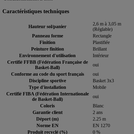
Caractéristiques techniques
2,6 m à 3,05 m
Hauteur sol/panier
(Réglable)
Panneau forme
Rectangle
Finition
Plastifiée
Peinture finition
Brillant
Environnement d'utilisation
Intérieur
Certifié FFBB (Fédération Française de
oui
Basket-Ball)
Conforme au code du sport français
oui
Discipline sportive
Basket 3x3
Type d'installation
Mobile
Certifié FIBA (Fédération Internationale
oui
de Basket-Ball)
Coloris
Blanc
Garantie client
2 ans
Déport (m)
2.25 m
Norme EN
EN 1270
Produit recyclé (%)
0 %