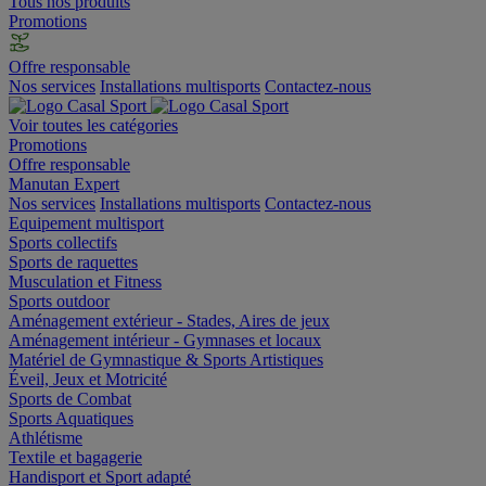
Tous nos produits
Promotions
Offre responsable
Nos services
Installations multisports
Contactez-nous
Voir toutes les catégories
Promotions
Offre responsable
Manutan Expert
Nos services
Installations multisports
Contactez-nous
Equipement multisport
Sports collectifs
Sports de raquettes
Musculation et Fitness
Sports outdoor
Aménagement extérieur - Stades, Aires de jeux
Aménagement intérieur - Gymnases et locaux
Matériel de Gymnastique & Sports Artistiques
Éveil, Jeux et Motricité
Sports de Combat
Sports Aquatiques
Athlétisme
Textile et bagagerie
Handisport et Sport adapté