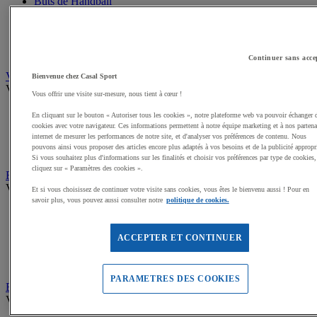
Buts de Handball
Filets de but de Hand
Accessoires d'entrainement de Handball
Accessoires buts de Hand
Sandball
Continuer sans acce
Volleyball
Bienvenue chez Casal Sport
Voir tous les produits
Vous offrir une visite sur-mesure, nous tient à cœur !
Ballons de Volley
En cliquant sur le bouton « Autoriser tous les cookies », notre plateforme web va pouvoir échanger 
Poteaux, Accessoires terrains de Volley
cookies avec votre navigateur. Ces informations permettent à notre équipe marketing et à nos partena
Filets de Volley
internet de mesurer les performances de notre site, et d'analyser vos préférences de contenu. Nous
pouvons ainsi vous proposer des articles encore plus adaptés à vos besoins et de la publicité appropr
Beach Volley
Si vous souhaitez plus d'informations sur les finalités et choisir vos préférences par type de cookies,
cliquez sur « Paramètres des cookies ».
Rugby
Voir tous les produits
Et si vous choisissez de continuer votre visite sans cookies, vous êtes le bienvenu aussi ! Pour en
savoir plus, vous pouvez aussi consulter notre
politique de cookies.
Ballons de Rugby
Poteaux de Rugby, buts de Rugby
Equipement d'entrainement Rugby
ACCEPTER ET CONTINUER
Boucliers de Rugby, Sacs de plaquage
Accessoires terrain de Rugby
PARAMETRES DES COOKIES
Baseball et Softball
Voir tous les produits