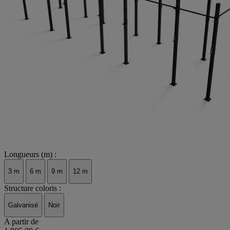
Longueurs (m) :
3 m
6 m
9 m
12 m
Structure coloris :
Galvanisé
Noir
A partir de