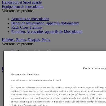
Handisport et Sport adapté
Equipement de musculation
Voir tous les produits
Appareils de musculation
Bancs de Musculation, appareils abdominaux
Rack Cross Training
Entretien, Accessoires appareils de Musculation
Haltères, Barres, Disques, Poids
Voir tous les produits
Haltères Musculation et Fitness
Poids Musculation et Fitness
Barres Musculation et Fitness
Equipement de Fitness et Cross training
Continuer sans acce
Voir tous les produits
Bienvenue chez Casal Sport
Kettlebell
Vous offrir une visite sur-mesure, nous tient à cœur !
Tapis de sol pour le Fitness
En cliquant sur le bouton « Autoriser tous les cookies », notre plateforme web va pouvoir échanger 
Cordes à sauter
cookies avec votre navigateur. Ces informations permettent à notre équipe marketing et à nos partena
Steps
internet de mesurer les performances de notre site, et d'analyser vos préférences de contenu. Nous
Elastiques et Sangles de Musculation et Fitness
pouvons ainsi vous proposer des articles encore plus adaptés à vos besoins et de la publicité appropr
Swiss ball
Si vous souhaitez plus d'informations sur les finalités et choisir vos préférences par type de cookies,
cliquez sur « Paramètres des cookies ».